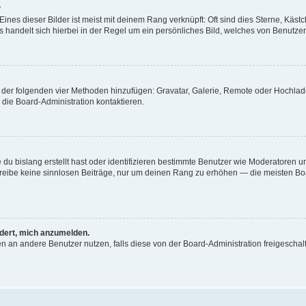
?
nes dieser Bilder ist meist mit deinem Rang verknüpft: Oft sind dies Sterne, Käst
 handelt sich hierbei in der Regel um ein persönliches Bild, welches von Benutzer 
ne der folgenden vier Methoden hinzufügen: Gravatar, Galerie, Remote oder Hochl
die Board-Administration kontaktieren.
du bislang erstellt hast oder identifizieren bestimmte Benutzer wie Moderatoren 
schreibe keine sinnlosen Beiträge, nur um deinen Rang zu erhöhen — die meisten Bo
rdert, mich anzumelden.
chten an andere Benutzer nutzen, falls diese von der Board-Administration freiges