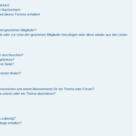
hicken!
 Nachrichten!
ied dieses Forums erhalten!
d ignorierten Mitglieder?
de oder zur Liste der ignorierten Mitglieder hinzufügen oder diese wieder aus den Listen
en durchsuchen?
rgebnisse?
re Seite?
Themen finden?
Lesezeichen und einem Abonnements für ein Thema oder Forum?
ma setzen oder ein Thema abonnieren?
 zulässig?
hänge erhalten?