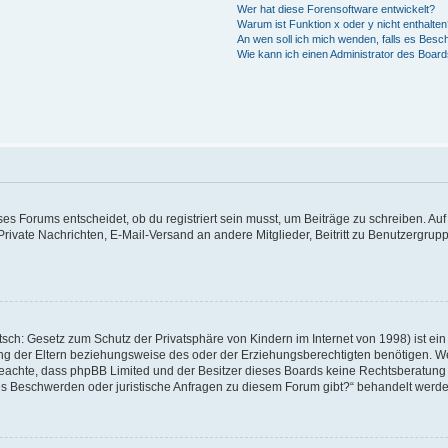
Wer hat diese Forensoftware entwickelt?
Warum ist Funktion x oder y nicht enthalte
An wen soll ich mich wenden, falls es Besc
Wie kann ich einen Administrator des Board
 Forums entscheidet, ob du registriert sein musst, um Beiträge zu schreiben. Auf jed
Private Nachrichten, E-Mail-Versand an andere Mitglieder, Beitritt zu Benutzergrupp
sch: Gesetz zum Schutz der Privatsphäre von Kindern im Internet von 1998) ist ein
 der Eltern beziehungsweise des oder der Erziehungsberechtigten benötigen. Wenn 
tte beachte, dass phpBB Limited und der Besitzer dieses Boards keine Rechtsberatun
ls es Beschwerden oder juristische Anfragen zu diesem Forum gibt?“ behandelt werd