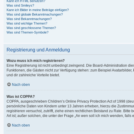
Kann ich HTML benutzen?
Was sind Smileys?
Kann ich Bilder in meine Beiträge einfügen?
Was sind globale Bekanntmachungen?
Was sind Bekanntmachungen?
Was sind wichtige Themen?
Was sind geschlossene Themen?
Was sind Themen-Symbole?
Registrierung und Anmeldung
Wozu muss ich mich registrieren?
Eine Registrierung ist nicht unbedingt zwingend. Die Board-Administration dieses
Funktionen, die Gästen nicht zur Verfügung stehen: zum Beispiel Avatarbilder, 
und dir zahlreiche Vorteile bietet.
Nach oben
Was ist COPPA?
COPPA, ausgeschrieben Children’s Online Privacy Protection Act of 1998 (deut
persönliche Daten von Kindern unter 13 Jahren erheben, hierzu die Zustimmung
registrieren versuchst, zutrifft, ziehe einen rechtlichen Beistand zu Rate. Bi
Art ist; außer solchen, die unter der Frage „An wen soll ich mich wenden, fal
Nach oben