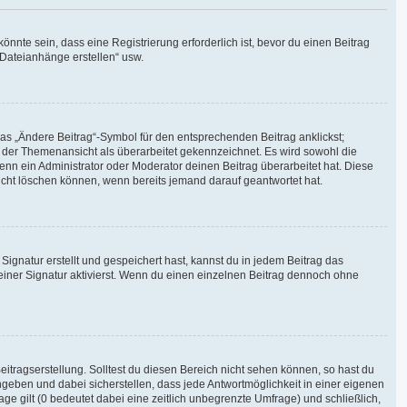
nte sein, dass eine Registrierung erforderlich ist, bevor du einen Beitrag
 Dateianhänge erstellen“ usw.
das „Ändere Beitrag“-Symbol für den entsprechenden Beitrag anklickst;
in der Themenansicht als überarbeitet gekennzeichnet. Es wird sowohl die
enn ein Administrator oder Moderator deinen Beitrag überarbeitet hat. Diese
 nicht löschen können, wenn bereits jemand darauf geantwortet hat.
gnatur erstellt und gespeichert hast, kannst du in jedem Beitrag das
iner Signatur aktivierst. Wenn du einen einzelnen Beitrag dennoch ohne
itragserstellung. Solltest du diesen Bereich nicht sehen können, so hast du
ngeben und dabei sicherstellen, dass jede Antwortmöglichkeit in einer eigenen
ge gilt (0 bedeutet dabei eine zeitlich unbegrenzte Umfrage) und schließlich,