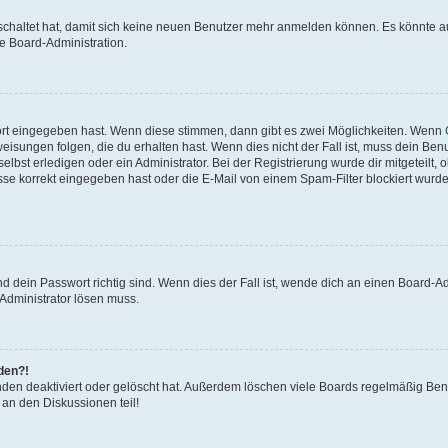
eschaltet hat, damit sich keine neuen Benutzer mehr anmelden können. Es könnte 
ie Board-Administration.
ort eingegeben hast. Wenn diese stimmen, dann gibt es zwei Möglichkeiten. Wenn
isungen folgen, die du erhalten hast. Wenn dies nicht der Fall ist, muss dein Benu
bst erledigen oder ein Administrator. Bei der Registrierung wurde dir mitgeteilt, ob
se korrekt eingegeben hast oder die E-Mail von einem Spam-Filter blockiert wurde
 dein Passwort richtig sind. Wenn dies der Fall ist, wende dich an einen Board-Adm
 Administrator lösen muss.
lden?!
den deaktiviert oder gelöscht hat. Außerdem löschen viele Boards regelmäßig Benu
 an den Diskussionen teil!