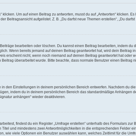
cken. Um auf einen Beitrag zu antworten, musst du auf „Antworten“ klicken. Es kön
r Beitragsansicht aufgelistet. Z. B. „Du darfst neue Themen erstellen“, „Du darfst
 Beiträge bearbeiten oder löschen. Du kannst einen Beitrag bearbeiten, indem du 
öglich. Wenn bereits jemand auf deinen Beitrag geantwortet hat, wird dein Beitrag 
weis erscheint nicht, wenn noch niemand auf deinen Beitrag geantwortet hat oder w
ein Beitrag überarbeitet wurde. Bitte beachte, dass normale Benutzer einen Beitrag
in den Einstellungen in deinem persönlichen Bereich entwerfen. Nachdem du die Si
ufügen, indem du in deinem persönlichen Bereich das standardmäßige Anhängen de
„Signatur anhängen“ wieder deaktivieren.
itest, findest du ein Register „Umfrage erstellen“ unterhalb des Formulars zur Be
en Titel und mindestens zwei Antwortmöglichkeiten in die entsprechenden Felder ei
n, wie viele Optionen ein Benutzer auswählen kann, welches Zeitlimit für die Umfra