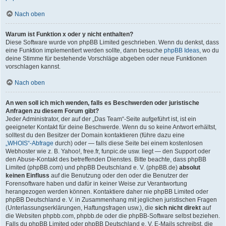
Nach oben
Warum ist Funktion x oder y nicht enthalten?
Diese Software wurde von phpBB Limited geschrieben. Wenn du denkst, dass
eine Funktion implementiert werden sollte, dann besuche
phpBB Ideas
, wo du
deine Stimme für bestehende Vorschläge abgeben oder neue Funktionen
vorschlagen kannst.
Nach oben
An wen soll ich mich wenden, falls es Beschwerden oder juristische
Anfragen zu diesem Forum gibt?
Jeder Administrator, der auf der „Das Team“-Seite aufgeführt ist, ist ein
geeigneter Kontakt für deine Beschwerde. Wenn du so keine Antwort erhältst,
solltest du den Besitzer der Domain kontaktieren (führe dazu eine
„WHOIS“-Abfrage
durch) oder — falls diese Seite bei einem kostenlosen
Webhoster wie z. B. Yahoo!, free.fr, funpic.de usw. liegt — den Support oder
den Abuse-Kontakt des betreffenden Dienstes. Bitte beachte, dass phpBB
Limited (phpBB.com) und phpBB Deutschland e. V. (phpBB.de)
absolut
keinen Einfluss
auf die Benutzung oder den oder die Benutzer der
Forensoftware haben und dafür in keiner Weise zur Verantwortung
herangezogen werden können. Kontaktiere daher nie phpBB Limited oder
phpBB Deutschland e. V. in Zusammenhang mit jeglichen juristischen Fragen
(Unterlassungserklärungen, Haftungsfragen usw.), die
sich nicht direkt
auf
die Websiten phpbb.com, phpbb.de oder die phpBB-Software selbst beziehen.
Falls du phpBB Limited oder phpBB Deutschland e. V. E-Mails schreibst, die