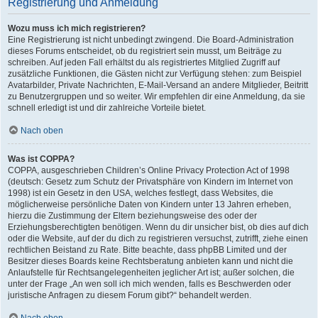
Registrierung und Anmeldung
Wozu muss ich mich registrieren?
Eine Registrierung ist nicht unbedingt zwingend. Die Board-Administration
dieses Forums entscheidet, ob du registriert sein musst, um Beiträge zu
schreiben. Auf jeden Fall erhältst du als registriertes Mitglied Zugriff auf
zusätzliche Funktionen, die Gästen nicht zur Verfügung stehen: zum Beispiel
Avatarbilder, Private Nachrichten, E-Mail-Versand an andere Mitglieder, Beitritt
zu Benutzergruppen und so weiter. Wir empfehlen dir eine Anmeldung, da sie
schnell erledigt ist und dir zahlreiche Vorteile bietet.
Nach oben
Was ist COPPA?
COPPA, ausgeschrieben Children’s Online Privacy Protection Act of 1998
(deutsch: Gesetz zum Schutz der Privatsphäre von Kindern im Internet von
1998) ist ein Gesetz in den USA, welches festlegt, dass Websites, die
möglicherweise persönliche Daten von Kindern unter 13 Jahren erheben,
hierzu die Zustimmung der Eltern beziehungsweise des oder der
Erziehungsberechtigten benötigen. Wenn du dir unsicher bist, ob dies auf dich
oder die Website, auf der du dich zu registrieren versuchst, zutrifft, ziehe einen
rechtlichen Beistand zu Rate. Bitte beachte, dass phpBB Limited und der
Besitzer dieses Boards keine Rechtsberatung anbieten kann und nicht die
Anlaufstelle für Rechtsangelegenheiten jeglicher Art ist; außer solchen, die
unter der Frage „An wen soll ich mich wenden, falls es Beschwerden oder
juristische Anfragen zu diesem Forum gibt?“ behandelt werden.