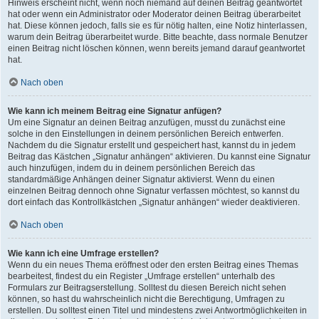
Hinweis erscheint nicht, wenn noch niemand auf deinen Beitrag geantwortet
hat oder wenn ein Administrator oder Moderator deinen Beitrag überarbeitet
hat. Diese können jedoch, falls sie es für nötig halten, eine Notiz hinterlassen,
warum dein Beitrag überarbeitet wurde. Bitte beachte, dass normale Benutzer
einen Beitrag nicht löschen können, wenn bereits jemand darauf geantwortet
hat.
Nach oben
Wie kann ich meinem Beitrag eine Signatur anfügen?
Um eine Signatur an deinen Beitrag anzufügen, musst du zunächst eine
solche in den Einstellungen in deinem persönlichen Bereich entwerfen.
Nachdem du die Signatur erstellt und gespeichert hast, kannst du in jedem
Beitrag das Kästchen „Signatur anhängen“ aktivieren. Du kannst eine Signatur
auch hinzufügen, indem du in deinem persönlichen Bereich das
standardmäßige Anhängen deiner Signatur aktivierst. Wenn du einen
einzelnen Beitrag dennoch ohne Signatur verfassen möchtest, so kannst du
dort einfach das Kontrollkästchen „Signatur anhängen“ wieder deaktivieren.
Nach oben
Wie kann ich eine Umfrage erstellen?
Wenn du ein neues Thema eröffnest oder den ersten Beitrag eines Themas
bearbeitest, findest du ein Register „Umfrage erstellen“ unterhalb des
Formulars zur Beitragserstellung. Solltest du diesen Bereich nicht sehen
können, so hast du wahrscheinlich nicht die Berechtigung, Umfragen zu
erstellen. Du solltest einen Titel und mindestens zwei Antwortmöglichkeiten in