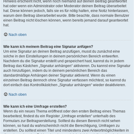
Hinweis erscheint nicht, wenn noch niemand auf deinen Beitrag geantwortet
hat oder wenn ein Administrator oder Moderator deinen Beitrag überarbeitet
hat. Diese können jedoch, falls sie es für nötig halten, eine Notiz hinterlassen,
warum dein Beitrag überarbeitet wurde. Bitte beachte, dass normale Benutzer
einen Beitrag nicht löschen können, wenn bereits jemand darauf geantwortet
hat.
Nach oben
Wie kann ich meinem Beitrag eine Signatur anfügen?
Um eine Signatur an deinen Beitrag anzufügen, musst du zunächst eine
solche in den Einstellungen in deinem persönlichen Bereich entwerfen.
Nachdem du die Signatur erstellt und gespeichert hast, kannst du in jedem
Beitrag das Kästchen „Signatur anhängen“ aktivieren. Du kannst eine Signatur
auch hinzufügen, indem du in deinem persönlichen Bereich das
standardmäßige Anhängen deiner Signatur aktivierst. Wenn du einen
einzelnen Beitrag dennoch ohne Signatur verfassen möchtest, so kannst du
dort einfach das Kontrollkästchen „Signatur anhängen“ wieder deaktivieren.
Nach oben
Wie kann ich eine Umfrage erstellen?
Wenn du ein neues Thema eröffnest oder den ersten Beitrag eines Themas
bearbeitest, findest du ein Register „Umfrage erstellen“ unterhalb des
Formulars zur Beitragserstellung. Solltest du diesen Bereich nicht sehen
können, so hast du wahrscheinlich nicht die Berechtigung, Umfragen zu
erstellen. Du solltest einen Titel und mindestens zwei Antwortmöglichkeiten in