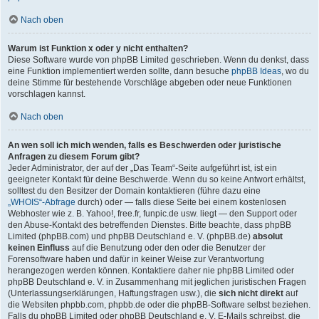
Nach oben
Warum ist Funktion x oder y nicht enthalten?
Diese Software wurde von phpBB Limited geschrieben. Wenn du denkst, dass
eine Funktion implementiert werden sollte, dann besuche
phpBB Ideas
, wo du
deine Stimme für bestehende Vorschläge abgeben oder neue Funktionen
vorschlagen kannst.
Nach oben
An wen soll ich mich wenden, falls es Beschwerden oder juristische
Anfragen zu diesem Forum gibt?
Jeder Administrator, der auf der „Das Team“-Seite aufgeführt ist, ist ein
geeigneter Kontakt für deine Beschwerde. Wenn du so keine Antwort erhältst,
solltest du den Besitzer der Domain kontaktieren (führe dazu eine
„WHOIS“-Abfrage
durch) oder — falls diese Seite bei einem kostenlosen
Webhoster wie z. B. Yahoo!, free.fr, funpic.de usw. liegt — den Support oder
den Abuse-Kontakt des betreffenden Dienstes. Bitte beachte, dass phpBB
Limited (phpBB.com) und phpBB Deutschland e. V. (phpBB.de)
absolut
keinen Einfluss
auf die Benutzung oder den oder die Benutzer der
Forensoftware haben und dafür in keiner Weise zur Verantwortung
herangezogen werden können. Kontaktiere daher nie phpBB Limited oder
phpBB Deutschland e. V. in Zusammenhang mit jeglichen juristischen Fragen
(Unterlassungserklärungen, Haftungsfragen usw.), die
sich nicht direkt
auf
die Websiten phpbb.com, phpbb.de oder die phpBB-Software selbst beziehen.
Falls du phpBB Limited oder phpBB Deutschland e. V. E-Mails schreibst, die