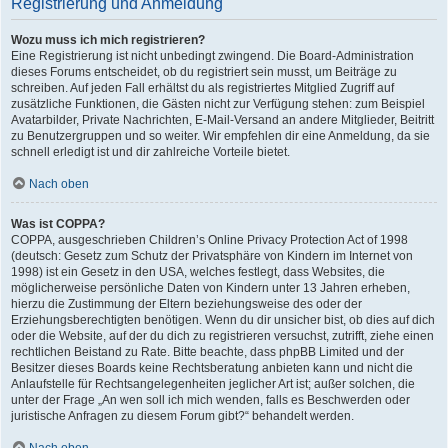
Registrierung und Anmeldung
Wozu muss ich mich registrieren?
Eine Registrierung ist nicht unbedingt zwingend. Die Board-Administration
dieses Forums entscheidet, ob du registriert sein musst, um Beiträge zu
schreiben. Auf jeden Fall erhältst du als registriertes Mitglied Zugriff auf
zusätzliche Funktionen, die Gästen nicht zur Verfügung stehen: zum Beispiel
Avatarbilder, Private Nachrichten, E-Mail-Versand an andere Mitglieder, Beitritt
zu Benutzergruppen und so weiter. Wir empfehlen dir eine Anmeldung, da sie
schnell erledigt ist und dir zahlreiche Vorteile bietet.
Nach oben
Was ist COPPA?
COPPA, ausgeschrieben Children’s Online Privacy Protection Act of 1998
(deutsch: Gesetz zum Schutz der Privatsphäre von Kindern im Internet von
1998) ist ein Gesetz in den USA, welches festlegt, dass Websites, die
möglicherweise persönliche Daten von Kindern unter 13 Jahren erheben,
hierzu die Zustimmung der Eltern beziehungsweise des oder der
Erziehungsberechtigten benötigen. Wenn du dir unsicher bist, ob dies auf dich
oder die Website, auf der du dich zu registrieren versuchst, zutrifft, ziehe einen
rechtlichen Beistand zu Rate. Bitte beachte, dass phpBB Limited und der
Besitzer dieses Boards keine Rechtsberatung anbieten kann und nicht die
Anlaufstelle für Rechtsangelegenheiten jeglicher Art ist; außer solchen, die
unter der Frage „An wen soll ich mich wenden, falls es Beschwerden oder
juristische Anfragen zu diesem Forum gibt?“ behandelt werden.