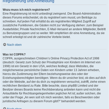
Registrierung und Anmeldung
Wozu muss ich mich registrieren?
Eine Registrierung ist nicht unbedingt zwingend. Die Board-Administration
dieses Forums entscheidet, ob du registriert sein musst, um Beiträge zu
schreiben. Auf jeden Fall erhältst du als registriertes Mitglied Zugriff auf
zusätzliche Funktionen, die Gästen nicht zur Verfügung stehen: zum Beispiel
Avatarbilder, Private Nachrichten, E-Mail-Versand an andere Mitglieder, Beitritt
zu Benutzergruppen und so weiter. Wir empfehlen dir eine Anmeldung, da sie
schnell erledigt ist und dir zahlreiche Vorteile bietet.
Nach oben
Was ist COPPA?
COPPA, ausgeschrieben Children’s Online Privacy Protection Act of 1998
(deutsch: Gesetz zum Schutz der Privatsphäre von Kindern im Internet von
1998) ist ein Gesetz in den USA, welches festlegt, dass Websites, die
möglicherweise persönliche Daten von Kindern unter 13 Jahren erheben,
hierzu die Zustimmung der Eltern beziehungsweise des oder der
Erziehungsberechtigten benötigen. Wenn du dir unsicher bist, ob dies auf dich
oder die Website, auf der du dich zu registrieren versuchst, zutrifft, ziehe einen
rechtlichen Beistand zu Rate. Bitte beachte, dass phpBB Limited und der
Besitzer dieses Boards keine Rechtsberatung anbieten kann und nicht die
Anlaufstelle für Rechtsangelegenheiten jeglicher Art ist; außer solchen, die
unter der Frage „An wen soll ich mich wenden, falls es Beschwerden oder
juristische Anfragen zu diesem Forum gibt?“ behandelt werden.