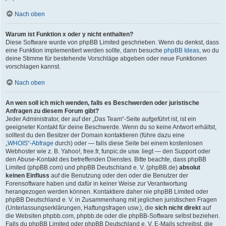
Nach oben
Warum ist Funktion x oder y nicht enthalten?
Diese Software wurde von phpBB Limited geschrieben. Wenn du denkst, dass
eine Funktion implementiert werden sollte, dann besuche
phpBB Ideas
, wo du
deine Stimme für bestehende Vorschläge abgeben oder neue Funktionen
vorschlagen kannst.
Nach oben
An wen soll ich mich wenden, falls es Beschwerden oder juristische
Anfragen zu diesem Forum gibt?
Jeder Administrator, der auf der „Das Team“-Seite aufgeführt ist, ist ein
geeigneter Kontakt für deine Beschwerde. Wenn du so keine Antwort erhältst,
solltest du den Besitzer der Domain kontaktieren (führe dazu eine
„WHOIS“-Abfrage
durch) oder — falls diese Seite bei einem kostenlosen
Webhoster wie z. B. Yahoo!, free.fr, funpic.de usw. liegt — den Support oder
den Abuse-Kontakt des betreffenden Dienstes. Bitte beachte, dass phpBB
Limited (phpBB.com) und phpBB Deutschland e. V. (phpBB.de)
absolut
keinen Einfluss
auf die Benutzung oder den oder die Benutzer der
Forensoftware haben und dafür in keiner Weise zur Verantwortung
herangezogen werden können. Kontaktiere daher nie phpBB Limited oder
phpBB Deutschland e. V. in Zusammenhang mit jeglichen juristischen Fragen
(Unterlassungserklärungen, Haftungsfragen usw.), die
sich nicht direkt
auf
die Websiten phpbb.com, phpbb.de oder die phpBB-Software selbst beziehen.
Falls du phpBB Limited oder phpBB Deutschland e. V. E-Mails schreibst, die