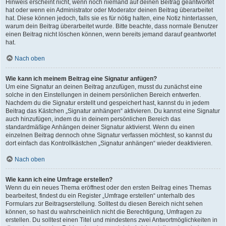
Hinweis erscheint nicht, wenn noch niemand auf deinen Beitrag geantwortet
hat oder wenn ein Administrator oder Moderator deinen Beitrag überarbeitet
hat. Diese können jedoch, falls sie es für nötig halten, eine Notiz hinterlassen,
warum dein Beitrag überarbeitet wurde. Bitte beachte, dass normale Benutzer
einen Beitrag nicht löschen können, wenn bereits jemand darauf geantwortet
hat.
Nach oben
Wie kann ich meinem Beitrag eine Signatur anfügen?
Um eine Signatur an deinen Beitrag anzufügen, musst du zunächst eine
solche in den Einstellungen in deinem persönlichen Bereich entwerfen.
Nachdem du die Signatur erstellt und gespeichert hast, kannst du in jedem
Beitrag das Kästchen „Signatur anhängen“ aktivieren. Du kannst eine Signatur
auch hinzufügen, indem du in deinem persönlichen Bereich das
standardmäßige Anhängen deiner Signatur aktivierst. Wenn du einen
einzelnen Beitrag dennoch ohne Signatur verfassen möchtest, so kannst du
dort einfach das Kontrollkästchen „Signatur anhängen“ wieder deaktivieren.
Nach oben
Wie kann ich eine Umfrage erstellen?
Wenn du ein neues Thema eröffnest oder den ersten Beitrag eines Themas
bearbeitest, findest du ein Register „Umfrage erstellen“ unterhalb des
Formulars zur Beitragserstellung. Solltest du diesen Bereich nicht sehen
können, so hast du wahrscheinlich nicht die Berechtigung, Umfragen zu
erstellen. Du solltest einen Titel und mindestens zwei Antwortmöglichkeiten in