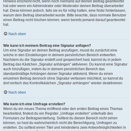
Hinweis erscheint nicht, wenn noch niemand auf deinen Beitrag geantwortet
hat oder wenn ein Administrator oder Moderator deinen Beitrag überarbeitet
hat. Diese können jedoch, falls sie es für nötig halten, eine Notiz hinterlassen,
warum dein Beitrag überarbeitet wurde. Bitte beachte, dass normale Benutzer
einen Beitrag nicht löschen können, wenn bereits jemand darauf geantwortet
hat.
Nach oben
Wie kann ich meinem Beitrag eine Signatur anfügen?
Um eine Signatur an deinen Beitrag anzufügen, musst du zunächst eine
solche in den Einstellungen in deinem persönlichen Bereich entwerfen.
Nachdem du die Signatur erstellt und gespeichert hast, kannst du in jedem
Beitrag das Kästchen „Signatur anhängen“ aktivieren. Du kannst eine Signatur
auch hinzufügen, indem du in deinem persönlichen Bereich das
standardmäßige Anhängen deiner Signatur aktivierst. Wenn du einen
einzelnen Beitrag dennoch ohne Signatur verfassen möchtest, so kannst du
dort einfach das Kontrollkästchen „Signatur anhängen“ wieder deaktivieren.
Nach oben
Wie kann ich eine Umfrage erstellen?
Wenn du ein neues Thema eröffnest oder den ersten Beitrag eines Themas
bearbeitest, findest du ein Register „Umfrage erstellen“ unterhalb des
Formulars zur Beitragserstellung. Solltest du diesen Bereich nicht sehen
können, so hast du wahrscheinlich nicht die Berechtigung, Umfragen zu
erstellen. Du solltest einen Titel und mindestens zwei Antwortmöglichkeiten in