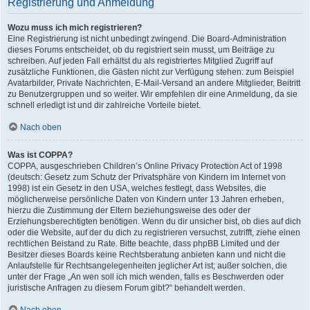
Registrierung und Anmeldung
Wozu muss ich mich registrieren?
Eine Registrierung ist nicht unbedingt zwingend. Die Board-Administration
dieses Forums entscheidet, ob du registriert sein musst, um Beiträge zu
schreiben. Auf jeden Fall erhältst du als registriertes Mitglied Zugriff auf
zusätzliche Funktionen, die Gästen nicht zur Verfügung stehen: zum Beispiel
Avatarbilder, Private Nachrichten, E-Mail-Versand an andere Mitglieder, Beitritt
zu Benutzergruppen und so weiter. Wir empfehlen dir eine Anmeldung, da sie
schnell erledigt ist und dir zahlreiche Vorteile bietet.
Nach oben
Was ist COPPA?
COPPA, ausgeschrieben Children’s Online Privacy Protection Act of 1998
(deutsch: Gesetz zum Schutz der Privatsphäre von Kindern im Internet von
1998) ist ein Gesetz in den USA, welches festlegt, dass Websites, die
möglicherweise persönliche Daten von Kindern unter 13 Jahren erheben,
hierzu die Zustimmung der Eltern beziehungsweise des oder der
Erziehungsberechtigten benötigen. Wenn du dir unsicher bist, ob dies auf dich
oder die Website, auf der du dich zu registrieren versuchst, zutrifft, ziehe einen
rechtlichen Beistand zu Rate. Bitte beachte, dass phpBB Limited und der
Besitzer dieses Boards keine Rechtsberatung anbieten kann und nicht die
Anlaufstelle für Rechtsangelegenheiten jeglicher Art ist; außer solchen, die
unter der Frage „An wen soll ich mich wenden, falls es Beschwerden oder
juristische Anfragen zu diesem Forum gibt?“ behandelt werden.