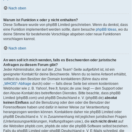
Nach oben
Warum ist Funktion x oder y nicht enthalten?
Diese Software wurde von phpBB Limited geschrieben. Wenn du denkst, dass
eine Funktion implementiert werden sollte, dann besuche
phpBB Ideas
, wo du
deine Stimme für bestehende Vorschläge abgeben oder neue Funktionen
vorschlagen kannst.
Nach oben
An wen soll ich mich wenden, falls es Beschwerden oder juristische
Anfragen zu diesem Forum gibt?
Jeder Administrator, der auf der „Das Team“-Seite aufgeführt ist, ist ein
geeigneter Kontakt für deine Beschwerde. Wenn du so keine Antwort erhältst,
solltest du den Besitzer der Domain kontaktieren (führe dazu eine
„WHOIS“-Abfrage
durch) oder — falls diese Seite bei einem kostenlosen
Webhoster wie z. B. Yahoo!, free.fr, funpic.de usw. liegt — den Support oder
den Abuse-Kontakt des betreffenden Dienstes. Bitte beachte, dass phpBB
Limited (phpBB.com) und phpBB Deutschland e. V. (phpBB.de)
absolut
keinen Einfluss
auf die Benutzung oder den oder die Benutzer der
Forensoftware haben und dafür in keiner Weise zur Verantwortung
herangezogen werden können. Kontaktiere daher nie phpBB Limited oder
phpBB Deutschland e. V. in Zusammenhang mit jeglichen juristischen Fragen
(Unterlassungserklärungen, Haftungsfragen usw.), die
sich nicht direkt
auf
die Websiten phpbb.com, phpbb.de oder die phpBB-Software selbst beziehen.
Falls du phpBB Limited oder phpBB Deutschland e. V. E-Mails schreibst, die