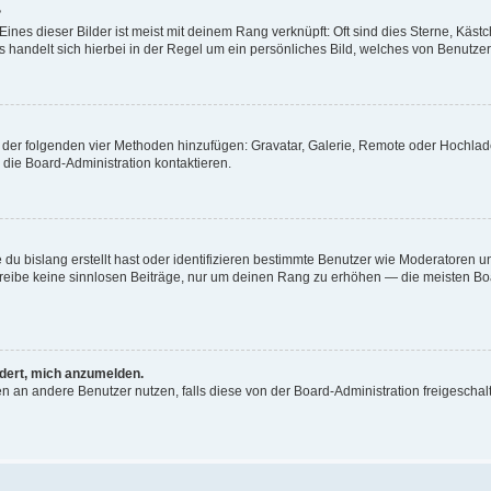
?
nes dieser Bilder ist meist mit deinem Rang verknüpft: Oft sind dies Sterne, Käst
 handelt sich hierbei in der Regel um ein persönliches Bild, welches von Benutzer 
ne der folgenden vier Methoden hinzufügen: Gravatar, Galerie, Remote oder Hochl
die Board-Administration kontaktieren.
du bislang erstellt hast oder identifizieren bestimmte Benutzer wie Moderatoren 
schreibe keine sinnlosen Beiträge, nur um deinen Rang zu erhöhen — die meisten Bo
rdert, mich anzumelden.
chten an andere Benutzer nutzen, falls diese von der Board-Administration freiges