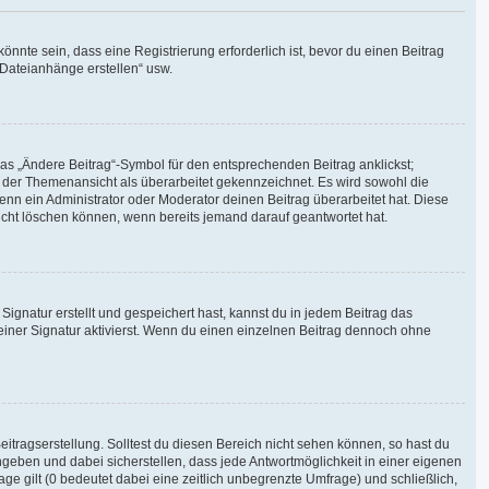
nte sein, dass eine Registrierung erforderlich ist, bevor du einen Beitrag
 Dateianhänge erstellen“ usw.
das „Ändere Beitrag“-Symbol für den entsprechenden Beitrag anklickst;
in der Themenansicht als überarbeitet gekennzeichnet. Es wird sowohl die
enn ein Administrator oder Moderator deinen Beitrag überarbeitet hat. Diese
 nicht löschen können, wenn bereits jemand darauf geantwortet hat.
gnatur erstellt und gespeichert hast, kannst du in jedem Beitrag das
iner Signatur aktivierst. Wenn du einen einzelnen Beitrag dennoch ohne
itragserstellung. Solltest du diesen Bereich nicht sehen können, so hast du
ngeben und dabei sicherstellen, dass jede Antwortmöglichkeit in einer eigenen
ge gilt (0 bedeutet dabei eine zeitlich unbegrenzte Umfrage) und schließlich,