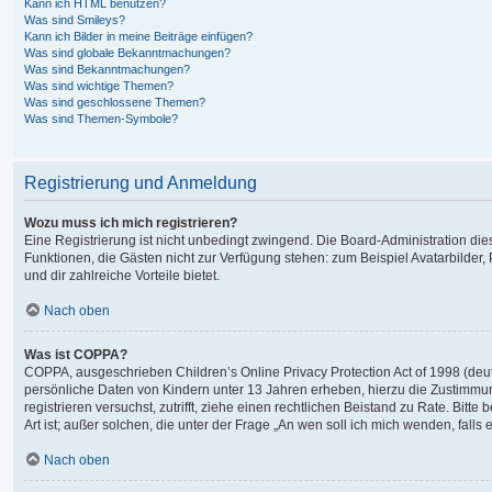
Kann ich HTML benutzen?
Was sind Smileys?
Kann ich Bilder in meine Beiträge einfügen?
Was sind globale Bekanntmachungen?
Was sind Bekanntmachungen?
Was sind wichtige Themen?
Was sind geschlossene Themen?
Was sind Themen-Symbole?
Registrierung und Anmeldung
Wozu muss ich mich registrieren?
Eine Registrierung ist nicht unbedingt zwingend. Die Board-Administration dieses
Funktionen, die Gästen nicht zur Verfügung stehen: zum Beispiel Avatarbilder, 
und dir zahlreiche Vorteile bietet.
Nach oben
Was ist COPPA?
COPPA, ausgeschrieben Children’s Online Privacy Protection Act of 1998 (deut
persönliche Daten von Kindern unter 13 Jahren erheben, hierzu die Zustimmung
registrieren versuchst, zutrifft, ziehe einen rechtlichen Beistand zu Rate. Bi
Art ist; außer solchen, die unter der Frage „An wen soll ich mich wenden, fal
Nach oben