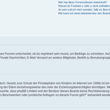
Wer hat diese Forensoftware entwickelt?
Warum ist Funktion x oder y nicht enthalte
An wen soll ich mich wenden, falls es Besc
Wie kann ich einen Administrator des Board
 Forums entscheidet, ob du registriert sein musst, um Beiträge zu schreiben. Auf jed
Private Nachrichten, E-Mail-Versand an andere Mitglieder, Beitritt zu Benutzergrupp
sch: Gesetz zum Schutz der Privatsphäre von Kindern im Internet von 1998) ist ein
 der Eltern beziehungsweise des oder der Erziehungsberechtigten benötigen. Wenn 
tte beachte, dass phpBB Limited und der Besitzer dieses Boards keine Rechtsberatun
ls es Beschwerden oder juristische Anfragen zu diesem Forum gibt?“ behandelt werd