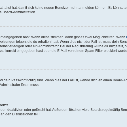
eschaltet hat, damit sich keine neuen Benutzer mehr anmelden können. Es könnte 
ie Board-Administration.
ort eingegeben hast. Wenn diese stimmen, dann gibt es zwei Möglichkeiten. Wenn
isungen folgen, die du erhalten hast. Wenn dies nicht der Fall ist, muss dein Benu
bst erledigen oder ein Administrator. Bei der Registrierung wurde dir mitgeteilt, ob
se korrekt eingegeben hast oder die E-Mail von einem Spam-Filter blockiert wurde
 dein Passwort richtig sind. Wenn dies der Fall ist, wende dich an einen Board-Adm
 Administrator lösen muss.
lden?!
den deaktiviert oder gelöscht hat. Außerdem löschen viele Boards regelmäßig Benu
 an den Diskussionen teil!