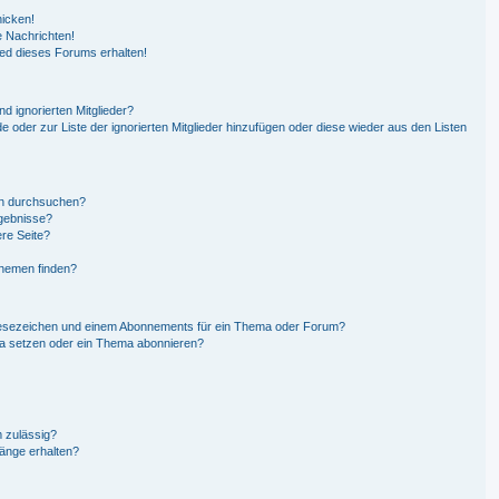
hicken!
 Nachrichten!
ied dieses Forums erhalten!
d ignorierten Mitglieder?
de oder zur Liste der ignorierten Mitglieder hinzufügen oder diese wieder aus den Listen
en durchsuchen?
rgebnisse?
re Seite?
Themen finden?
Lesezeichen und einem Abonnements für ein Thema oder Forum?
ma setzen oder ein Thema abonnieren?
 zulässig?
hänge erhalten?