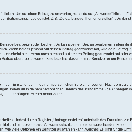
cken. Um auf einen Beitrag zu antworten, musst du auf „Antworten“ klicken. Es kön
r Beitragsansicht aufgelistet. Z. B. „Du darfst neue Themen erstellen“, „Du darfst
 Beiträge bearbeiten oder löschen. Du kannst einen Beitrag bearbeiten, indem du 
öglich. Wenn bereits jemand auf deinen Beitrag geantwortet hat, wird dein Beitrag 
weis erscheint nicht, wenn noch niemand auf deinen Beitrag geantwortet hat oder w
ein Beitrag überarbeitet wurde. Bitte beachte, dass normale Benutzer einen Beitrag
in den Einstellungen in deinem persönlichen Bereich entwerfen. Nachdem du die Si
ufügen, indem du in deinem persönlichen Bereich das standardmäßige Anhängen de
„Signatur anhängen“ wieder deaktivieren.
itest, findest du ein Register „Umfrage erstellen“ unterhalb des Formulars zur Be
en Titel und mindestens zwei Antwortmöglichkeiten in die entsprechenden Felder ei
n, wie viele Optionen ein Benutzer auswählen kann, welches Zeitlimit für die Umfra