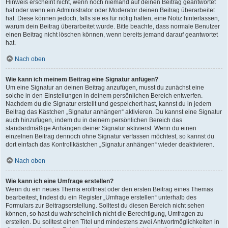
Hinweis erscheint nicht, wenn noch niemand auf deinen Beitrag geantwortet
hat oder wenn ein Administrator oder Moderator deinen Beitrag überarbeitet
hat. Diese können jedoch, falls sie es für nötig halten, eine Notiz hinterlassen,
warum dein Beitrag überarbeitet wurde. Bitte beachte, dass normale Benutzer
einen Beitrag nicht löschen können, wenn bereits jemand darauf geantwortet
hat.
Nach oben
Wie kann ich meinem Beitrag eine Signatur anfügen?
Um eine Signatur an deinen Beitrag anzufügen, musst du zunächst eine
solche in den Einstellungen in deinem persönlichen Bereich entwerfen.
Nachdem du die Signatur erstellt und gespeichert hast, kannst du in jedem
Beitrag das Kästchen „Signatur anhängen“ aktivieren. Du kannst eine Signatur
auch hinzufügen, indem du in deinem persönlichen Bereich das
standardmäßige Anhängen deiner Signatur aktivierst. Wenn du einen
einzelnen Beitrag dennoch ohne Signatur verfassen möchtest, so kannst du
dort einfach das Kontrollkästchen „Signatur anhängen“ wieder deaktivieren.
Nach oben
Wie kann ich eine Umfrage erstellen?
Wenn du ein neues Thema eröffnest oder den ersten Beitrag eines Themas
bearbeitest, findest du ein Register „Umfrage erstellen“ unterhalb des
Formulars zur Beitragserstellung. Solltest du diesen Bereich nicht sehen
können, so hast du wahrscheinlich nicht die Berechtigung, Umfragen zu
erstellen. Du solltest einen Titel und mindestens zwei Antwortmöglichkeiten in