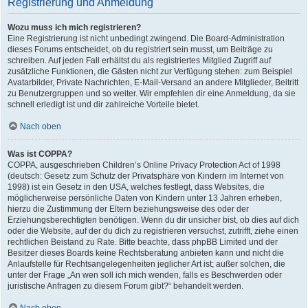
Registrierung und Anmeldung
Wozu muss ich mich registrieren?
Eine Registrierung ist nicht unbedingt zwingend. Die Board-Administration
dieses Forums entscheidet, ob du registriert sein musst, um Beiträge zu
schreiben. Auf jeden Fall erhältst du als registriertes Mitglied Zugriff auf
zusätzliche Funktionen, die Gästen nicht zur Verfügung stehen: zum Beispiel
Avatarbilder, Private Nachrichten, E-Mail-Versand an andere Mitglieder, Beitritt
zu Benutzergruppen und so weiter. Wir empfehlen dir eine Anmeldung, da sie
schnell erledigt ist und dir zahlreiche Vorteile bietet.
Nach oben
Was ist COPPA?
COPPA, ausgeschrieben Children’s Online Privacy Protection Act of 1998
(deutsch: Gesetz zum Schutz der Privatsphäre von Kindern im Internet von
1998) ist ein Gesetz in den USA, welches festlegt, dass Websites, die
möglicherweise persönliche Daten von Kindern unter 13 Jahren erheben,
hierzu die Zustimmung der Eltern beziehungsweise des oder der
Erziehungsberechtigten benötigen. Wenn du dir unsicher bist, ob dies auf dich
oder die Website, auf der du dich zu registrieren versuchst, zutrifft, ziehe einen
rechtlichen Beistand zu Rate. Bitte beachte, dass phpBB Limited und der
Besitzer dieses Boards keine Rechtsberatung anbieten kann und nicht die
Anlaufstelle für Rechtsangelegenheiten jeglicher Art ist; außer solchen, die
unter der Frage „An wen soll ich mich wenden, falls es Beschwerden oder
juristische Anfragen zu diesem Forum gibt?“ behandelt werden.