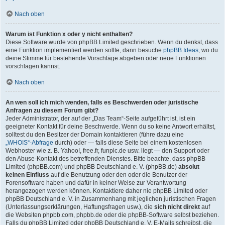
Nach oben
Warum ist Funktion x oder y nicht enthalten?
Diese Software wurde von phpBB Limited geschrieben. Wenn du denkst, dass
eine Funktion implementiert werden sollte, dann besuche
phpBB Ideas
, wo du
deine Stimme für bestehende Vorschläge abgeben oder neue Funktionen
vorschlagen kannst.
Nach oben
An wen soll ich mich wenden, falls es Beschwerden oder juristische
Anfragen zu diesem Forum gibt?
Jeder Administrator, der auf der „Das Team“-Seite aufgeführt ist, ist ein
geeigneter Kontakt für deine Beschwerde. Wenn du so keine Antwort erhältst,
solltest du den Besitzer der Domain kontaktieren (führe dazu eine
„WHOIS“-Abfrage
durch) oder — falls diese Seite bei einem kostenlosen
Webhoster wie z. B. Yahoo!, free.fr, funpic.de usw. liegt — den Support oder
den Abuse-Kontakt des betreffenden Dienstes. Bitte beachte, dass phpBB
Limited (phpBB.com) und phpBB Deutschland e. V. (phpBB.de)
absolut
keinen Einfluss
auf die Benutzung oder den oder die Benutzer der
Forensoftware haben und dafür in keiner Weise zur Verantwortung
herangezogen werden können. Kontaktiere daher nie phpBB Limited oder
phpBB Deutschland e. V. in Zusammenhang mit jeglichen juristischen Fragen
(Unterlassungserklärungen, Haftungsfragen usw.), die
sich nicht direkt
auf
die Websiten phpbb.com, phpbb.de oder die phpBB-Software selbst beziehen.
Falls du phpBB Limited oder phpBB Deutschland e. V. E-Mails schreibst, die