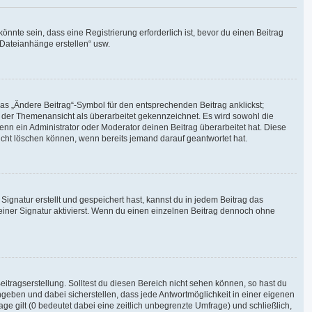
nte sein, dass eine Registrierung erforderlich ist, bevor du einen Beitrag
 Dateianhänge erstellen“ usw.
das „Ändere Beitrag“-Symbol für den entsprechenden Beitrag anklickst;
in der Themenansicht als überarbeitet gekennzeichnet. Es wird sowohl die
enn ein Administrator oder Moderator deinen Beitrag überarbeitet hat. Diese
 nicht löschen können, wenn bereits jemand darauf geantwortet hat.
gnatur erstellt und gespeichert hast, kannst du in jedem Beitrag das
iner Signatur aktivierst. Wenn du einen einzelnen Beitrag dennoch ohne
itragserstellung. Solltest du diesen Bereich nicht sehen können, so hast du
ngeben und dabei sicherstellen, dass jede Antwortmöglichkeit in einer eigenen
ge gilt (0 bedeutet dabei eine zeitlich unbegrenzte Umfrage) und schließlich,