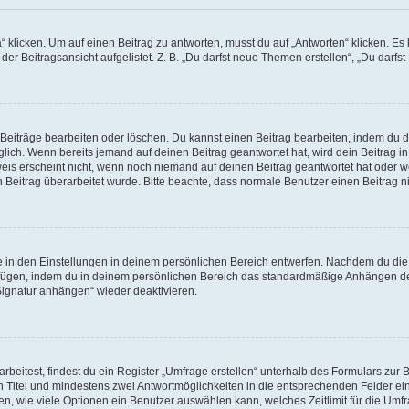
cken. Um auf einen Beitrag zu antworten, musst du auf „Antworten“ klicken. Es kön
r Beitragsansicht aufgelistet. Z. B. „Du darfst neue Themen erstellen“, „Du darfst
 Beiträge bearbeiten oder löschen. Du kannst einen Beitrag bearbeiten, indem du 
öglich. Wenn bereits jemand auf deinen Beitrag geantwortet hat, wird dein Beitrag 
weis erscheint nicht, wenn noch niemand auf deinen Beitrag geantwortet hat oder w
ein Beitrag überarbeitet wurde. Bitte beachte, dass normale Benutzer einen Beitrag
in den Einstellungen in deinem persönlichen Bereich entwerfen. Nachdem du die Si
ufügen, indem du in deinem persönlichen Bereich das standardmäßige Anhängen de
„Signatur anhängen“ wieder deaktivieren.
itest, findest du ein Register „Umfrage erstellen“ unterhalb des Formulars zur Be
en Titel und mindestens zwei Antwortmöglichkeiten in die entsprechenden Felder ei
n, wie viele Optionen ein Benutzer auswählen kann, welches Zeitlimit für die Umfra