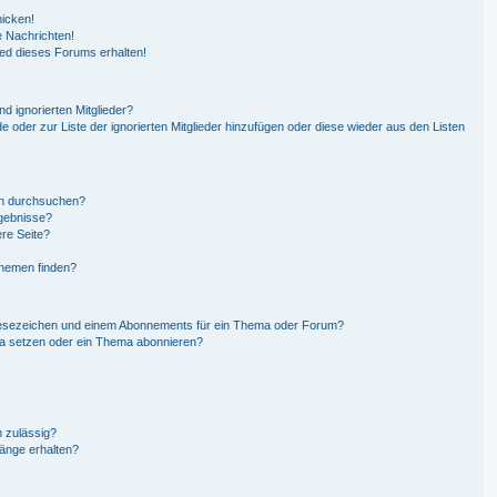
hicken!
 Nachrichten!
ied dieses Forums erhalten!
d ignorierten Mitglieder?
de oder zur Liste der ignorierten Mitglieder hinzufügen oder diese wieder aus den Listen
en durchsuchen?
rgebnisse?
re Seite?
Themen finden?
Lesezeichen und einem Abonnements für ein Thema oder Forum?
ma setzen oder ein Thema abonnieren?
 zulässig?
hänge erhalten?