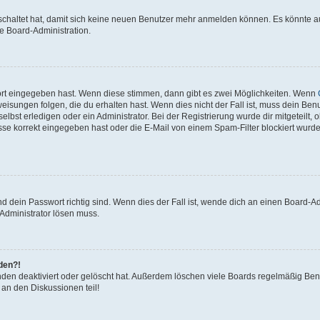
eschaltet hat, damit sich keine neuen Benutzer mehr anmelden können. Es könnte 
ie Board-Administration.
ort eingegeben hast. Wenn diese stimmen, dann gibt es zwei Möglichkeiten. Wenn
isungen folgen, die du erhalten hast. Wenn dies nicht der Fall ist, muss dein Benu
bst erledigen oder ein Administrator. Bei der Registrierung wurde dir mitgeteilt, ob
se korrekt eingegeben hast oder die E-Mail von einem Spam-Filter blockiert wurde
 dein Passwort richtig sind. Wenn dies der Fall ist, wende dich an einen Board-Adm
 Administrator lösen muss.
lden?!
den deaktiviert oder gelöscht hat. Außerdem löschen viele Boards regelmäßig Benu
 an den Diskussionen teil!