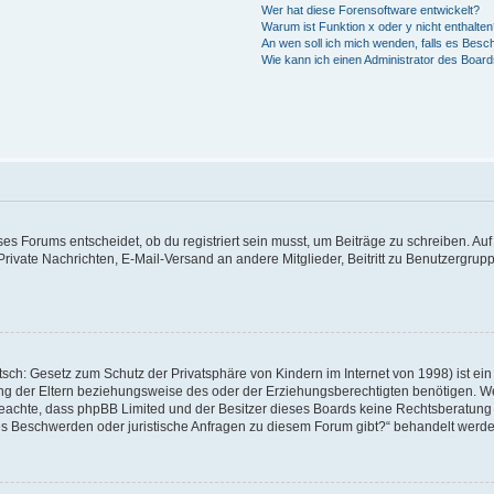
Wer hat diese Forensoftware entwickelt?
Warum ist Funktion x oder y nicht enthalte
An wen soll ich mich wenden, falls es Besc
Wie kann ich einen Administrator des Board
 Forums entscheidet, ob du registriert sein musst, um Beiträge zu schreiben. Auf jed
Private Nachrichten, E-Mail-Versand an andere Mitglieder, Beitritt zu Benutzergrupp
sch: Gesetz zum Schutz der Privatsphäre von Kindern im Internet von 1998) ist ein
 der Eltern beziehungsweise des oder der Erziehungsberechtigten benötigen. Wenn 
tte beachte, dass phpBB Limited und der Besitzer dieses Boards keine Rechtsberatun
ls es Beschwerden oder juristische Anfragen zu diesem Forum gibt?“ behandelt werd