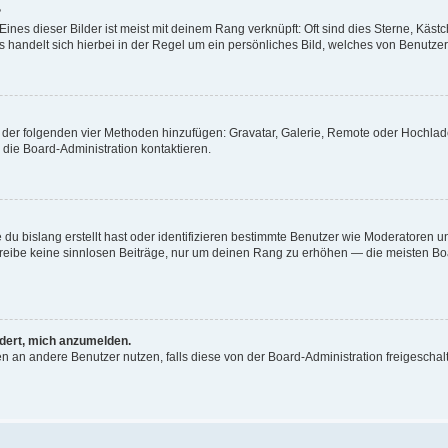
?
nes dieser Bilder ist meist mit deinem Rang verknüpft: Oft sind dies Sterne, Käst
 handelt sich hierbei in der Regel um ein persönliches Bild, welches von Benutzer 
ne der folgenden vier Methoden hinzufügen: Gravatar, Galerie, Remote oder Hochl
die Board-Administration kontaktieren.
du bislang erstellt hast oder identifizieren bestimmte Benutzer wie Moderatoren 
schreibe keine sinnlosen Beiträge, nur um deinen Rang zu erhöhen — die meisten Bo
rdert, mich anzumelden.
chten an andere Benutzer nutzen, falls diese von der Board-Administration freiges