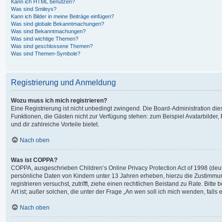
Kann ich HTML benutzen?
Was sind Smileys?
Kann ich Bilder in meine Beiträge einfügen?
Was sind globale Bekanntmachungen?
Was sind Bekanntmachungen?
Was sind wichtige Themen?
Was sind geschlossene Themen?
Was sind Themen-Symbole?
Registrierung und Anmeldung
Wozu muss ich mich registrieren?
Eine Registrierung ist nicht unbedingt zwingend. Die Board-Administration dieses
Funktionen, die Gästen nicht zur Verfügung stehen: zum Beispiel Avatarbilder, 
und dir zahlreiche Vorteile bietet.
Nach oben
Was ist COPPA?
COPPA, ausgeschrieben Children’s Online Privacy Protection Act of 1998 (deut
persönliche Daten von Kindern unter 13 Jahren erheben, hierzu die Zustimmung
registrieren versuchst, zutrifft, ziehe einen rechtlichen Beistand zu Rate. Bi
Art ist; außer solchen, die unter der Frage „An wen soll ich mich wenden, fal
Nach oben