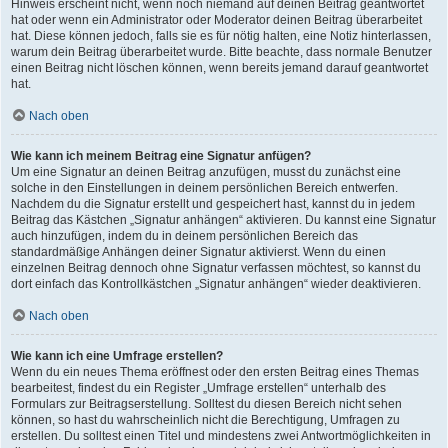
Hinweis erscheint nicht, wenn noch niemand auf deinen Beitrag geantwortet
hat oder wenn ein Administrator oder Moderator deinen Beitrag überarbeitet
hat. Diese können jedoch, falls sie es für nötig halten, eine Notiz hinterlassen,
warum dein Beitrag überarbeitet wurde. Bitte beachte, dass normale Benutzer
einen Beitrag nicht löschen können, wenn bereits jemand darauf geantwortet
hat.
Nach oben
Wie kann ich meinem Beitrag eine Signatur anfügen?
Um eine Signatur an deinen Beitrag anzufügen, musst du zunächst eine
solche in den Einstellungen in deinem persönlichen Bereich entwerfen.
Nachdem du die Signatur erstellt und gespeichert hast, kannst du in jedem
Beitrag das Kästchen „Signatur anhängen“ aktivieren. Du kannst eine Signatur
auch hinzufügen, indem du in deinem persönlichen Bereich das
standardmäßige Anhängen deiner Signatur aktivierst. Wenn du einen
einzelnen Beitrag dennoch ohne Signatur verfassen möchtest, so kannst du
dort einfach das Kontrollkästchen „Signatur anhängen“ wieder deaktivieren.
Nach oben
Wie kann ich eine Umfrage erstellen?
Wenn du ein neues Thema eröffnest oder den ersten Beitrag eines Themas
bearbeitest, findest du ein Register „Umfrage erstellen“ unterhalb des
Formulars zur Beitragserstellung. Solltest du diesen Bereich nicht sehen
können, so hast du wahrscheinlich nicht die Berechtigung, Umfragen zu
erstellen. Du solltest einen Titel und mindestens zwei Antwortmöglichkeiten in