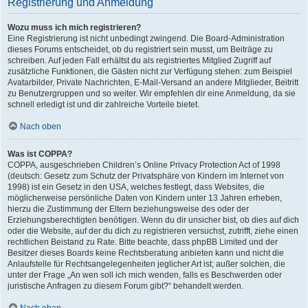
Registrierung und Anmeldung
Wozu muss ich mich registrieren?
Eine Registrierung ist nicht unbedingt zwingend. Die Board-Administration
dieses Forums entscheidet, ob du registriert sein musst, um Beiträge zu
schreiben. Auf jeden Fall erhältst du als registriertes Mitglied Zugriff auf
zusätzliche Funktionen, die Gästen nicht zur Verfügung stehen: zum Beispiel
Avatarbilder, Private Nachrichten, E-Mail-Versand an andere Mitglieder, Beitritt
zu Benutzergruppen und so weiter. Wir empfehlen dir eine Anmeldung, da sie
schnell erledigt ist und dir zahlreiche Vorteile bietet.
Nach oben
Was ist COPPA?
COPPA, ausgeschrieben Children’s Online Privacy Protection Act of 1998
(deutsch: Gesetz zum Schutz der Privatsphäre von Kindern im Internet von
1998) ist ein Gesetz in den USA, welches festlegt, dass Websites, die
möglicherweise persönliche Daten von Kindern unter 13 Jahren erheben,
hierzu die Zustimmung der Eltern beziehungsweise des oder der
Erziehungsberechtigten benötigen. Wenn du dir unsicher bist, ob dies auf dich
oder die Website, auf der du dich zu registrieren versuchst, zutrifft, ziehe einen
rechtlichen Beistand zu Rate. Bitte beachte, dass phpBB Limited und der
Besitzer dieses Boards keine Rechtsberatung anbieten kann und nicht die
Anlaufstelle für Rechtsangelegenheiten jeglicher Art ist; außer solchen, die
unter der Frage „An wen soll ich mich wenden, falls es Beschwerden oder
juristische Anfragen zu diesem Forum gibt?“ behandelt werden.