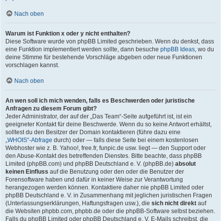
Nach oben
Warum ist Funktion x oder y nicht enthalten?
Diese Software wurde von phpBB Limited geschrieben. Wenn du denkst, dass
eine Funktion implementiert werden sollte, dann besuche
phpBB Ideas
, wo du
deine Stimme für bestehende Vorschläge abgeben oder neue Funktionen
vorschlagen kannst.
Nach oben
An wen soll ich mich wenden, falls es Beschwerden oder juristische
Anfragen zu diesem Forum gibt?
Jeder Administrator, der auf der „Das Team“-Seite aufgeführt ist, ist ein
geeigneter Kontakt für deine Beschwerde. Wenn du so keine Antwort erhältst,
solltest du den Besitzer der Domain kontaktieren (führe dazu eine
„WHOIS“-Abfrage
durch) oder — falls diese Seite bei einem kostenlosen
Webhoster wie z. B. Yahoo!, free.fr, funpic.de usw. liegt — den Support oder
den Abuse-Kontakt des betreffenden Dienstes. Bitte beachte, dass phpBB
Limited (phpBB.com) und phpBB Deutschland e. V. (phpBB.de)
absolut
keinen Einfluss
auf die Benutzung oder den oder die Benutzer der
Forensoftware haben und dafür in keiner Weise zur Verantwortung
herangezogen werden können. Kontaktiere daher nie phpBB Limited oder
phpBB Deutschland e. V. in Zusammenhang mit jeglichen juristischen Fragen
(Unterlassungserklärungen, Haftungsfragen usw.), die
sich nicht direkt
auf
die Websiten phpbb.com, phpbb.de oder die phpBB-Software selbst beziehen.
Falls du phpBB Limited oder phpBB Deutschland e. V. E-Mails schreibst, die