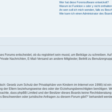
Wer hat diese Forensoftware entwickelt?
Warum ist Funktion x oder y nicht enthalte
An wen soll ich mich wenden, falls es Besc
Wie kann ich einen Administrator des Board
 Forums entscheidet, ob du registriert sein musst, um Beiträge zu schreiben. Auf jed
Private Nachrichten, E-Mail-Versand an andere Mitglieder, Beitritt zu Benutzergrupp
sch: Gesetz zum Schutz der Privatsphäre von Kindern im Internet von 1998) ist ein
 der Eltern beziehungsweise des oder der Erziehungsberechtigten benötigen. Wenn 
tte beachte, dass phpBB Limited und der Besitzer dieses Boards keine Rechtsberatun
ls es Beschwerden oder juristische Anfragen zu diesem Forum gibt?“ behandelt werd