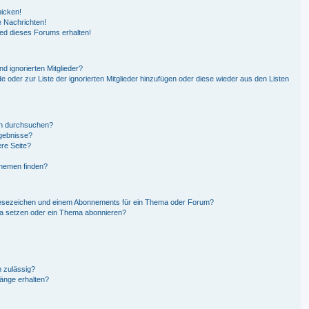
hicken!
 Nachrichten!
ied dieses Forums erhalten!
d ignorierten Mitglieder?
de oder zur Liste der ignorierten Mitglieder hinzufügen oder diese wieder aus den Listen
en durchsuchen?
rgebnisse?
re Seite?
Themen finden?
Lesezeichen und einem Abonnements für ein Thema oder Forum?
ma setzen oder ein Thema abonnieren?
 zulässig?
hänge erhalten?