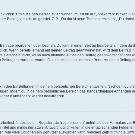
cken. Um auf einen Beitrag zu antworten, musst du auf „Antworten“ klicken. Es kön
r Beitragsansicht aufgelistet. Z. B. „Du darfst neue Themen erstellen“, „Du darfst
 Beiträge bearbeiten oder löschen. Du kannst einen Beitrag bearbeiten, indem du 
öglich. Wenn bereits jemand auf deinen Beitrag geantwortet hat, wird dein Beitrag 
weis erscheint nicht, wenn noch niemand auf deinen Beitrag geantwortet hat oder w
ein Beitrag überarbeitet wurde. Bitte beachte, dass normale Benutzer einen Beitrag
in den Einstellungen in deinem persönlichen Bereich entwerfen. Nachdem du die Si
ufügen, indem du in deinem persönlichen Bereich das standardmäßige Anhängen de
„Signatur anhängen“ wieder deaktivieren.
itest, findest du ein Register „Umfrage erstellen“ unterhalb des Formulars zur Be
en Titel und mindestens zwei Antwortmöglichkeiten in die entsprechenden Felder ei
n, wie viele Optionen ein Benutzer auswählen kann, welches Zeitlimit für die Umfra