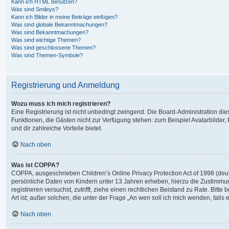
Kann ich HTML benutzen?
Was sind Smileys?
Kann ich Bilder in meine Beiträge einfügen?
Was sind globale Bekanntmachungen?
Was sind Bekanntmachungen?
Was sind wichtige Themen?
Was sind geschlossene Themen?
Was sind Themen-Symbole?
Registrierung und Anmeldung
Wozu muss ich mich registrieren?
Eine Registrierung ist nicht unbedingt zwingend. Die Board-Administration dieses
Funktionen, die Gästen nicht zur Verfügung stehen: zum Beispiel Avatarbilder, 
und dir zahlreiche Vorteile bietet.
Nach oben
Was ist COPPA?
COPPA, ausgeschrieben Children’s Online Privacy Protection Act of 1998 (deut
persönliche Daten von Kindern unter 13 Jahren erheben, hierzu die Zustimmung
registrieren versuchst, zutrifft, ziehe einen rechtlichen Beistand zu Rate. Bi
Art ist; außer solchen, die unter der Frage „An wen soll ich mich wenden, fal
Nach oben