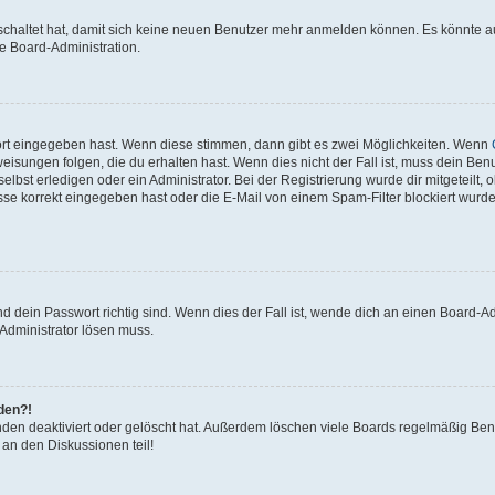
eschaltet hat, damit sich keine neuen Benutzer mehr anmelden können. Es könnte 
ie Board-Administration.
ort eingegeben hast. Wenn diese stimmen, dann gibt es zwei Möglichkeiten. Wenn
isungen folgen, die du erhalten hast. Wenn dies nicht der Fall ist, muss dein Benu
bst erledigen oder ein Administrator. Bei der Registrierung wurde dir mitgeteilt, ob
se korrekt eingegeben hast oder die E-Mail von einem Spam-Filter blockiert wurde
 dein Passwort richtig sind. Wenn dies der Fall ist, wende dich an einen Board-Adm
 Administrator lösen muss.
lden?!
den deaktiviert oder gelöscht hat. Außerdem löschen viele Boards regelmäßig Benu
 an den Diskussionen teil!