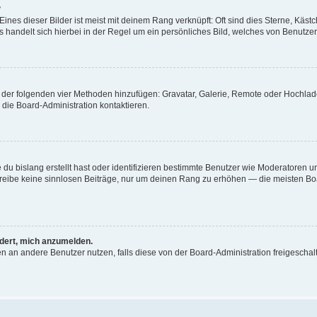
?
nes dieser Bilder ist meist mit deinem Rang verknüpft: Oft sind dies Sterne, Käst
 handelt sich hierbei in der Regel um ein persönliches Bild, welches von Benutzer 
ne der folgenden vier Methoden hinzufügen: Gravatar, Galerie, Remote oder Hochl
die Board-Administration kontaktieren.
du bislang erstellt hast oder identifizieren bestimmte Benutzer wie Moderatoren 
schreibe keine sinnlosen Beiträge, nur um deinen Rang zu erhöhen — die meisten Bo
rdert, mich anzumelden.
chten an andere Benutzer nutzen, falls diese von der Board-Administration freiges