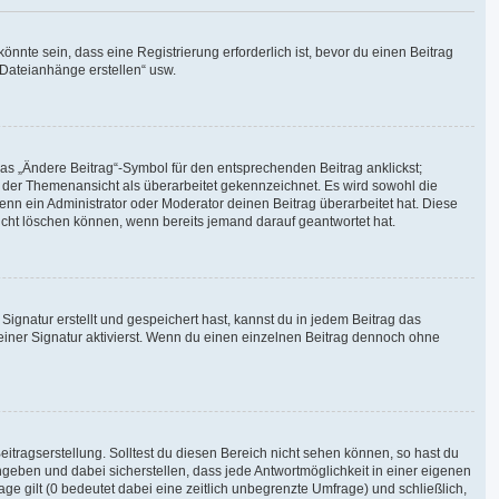
nte sein, dass eine Registrierung erforderlich ist, bevor du einen Beitrag
 Dateianhänge erstellen“ usw.
das „Ändere Beitrag“-Symbol für den entsprechenden Beitrag anklickst;
in der Themenansicht als überarbeitet gekennzeichnet. Es wird sowohl die
enn ein Administrator oder Moderator deinen Beitrag überarbeitet hat. Diese
 nicht löschen können, wenn bereits jemand darauf geantwortet hat.
gnatur erstellt und gespeichert hast, kannst du in jedem Beitrag das
iner Signatur aktivierst. Wenn du einen einzelnen Beitrag dennoch ohne
itragserstellung. Solltest du diesen Bereich nicht sehen können, so hast du
ngeben und dabei sicherstellen, dass jede Antwortmöglichkeit in einer eigenen
ge gilt (0 bedeutet dabei eine zeitlich unbegrenzte Umfrage) und schließlich,