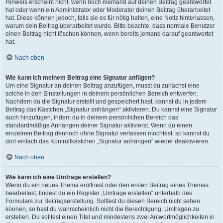
Hinweis erscheint nicht, wenn noch niemand auf deinen Beitrag geantwortet
hat oder wenn ein Administrator oder Moderator deinen Beitrag überarbeitet
hat. Diese können jedoch, falls sie es für nötig halten, eine Notiz hinterlassen,
warum dein Beitrag überarbeitet wurde. Bitte beachte, dass normale Benutzer
einen Beitrag nicht löschen können, wenn bereits jemand darauf geantwortet
hat.
Nach oben
Wie kann ich meinem Beitrag eine Signatur anfügen?
Um eine Signatur an deinen Beitrag anzufügen, musst du zunächst eine
solche in den Einstellungen in deinem persönlichen Bereich entwerfen.
Nachdem du die Signatur erstellt und gespeichert hast, kannst du in jedem
Beitrag das Kästchen „Signatur anhängen“ aktivieren. Du kannst eine Signatur
auch hinzufügen, indem du in deinem persönlichen Bereich das
standardmäßige Anhängen deiner Signatur aktivierst. Wenn du einen
einzelnen Beitrag dennoch ohne Signatur verfassen möchtest, so kannst du
dort einfach das Kontrollkästchen „Signatur anhängen“ wieder deaktivieren.
Nach oben
Wie kann ich eine Umfrage erstellen?
Wenn du ein neues Thema eröffnest oder den ersten Beitrag eines Themas
bearbeitest, findest du ein Register „Umfrage erstellen“ unterhalb des
Formulars zur Beitragserstellung. Solltest du diesen Bereich nicht sehen
können, so hast du wahrscheinlich nicht die Berechtigung, Umfragen zu
erstellen. Du solltest einen Titel und mindestens zwei Antwortmöglichkeiten in