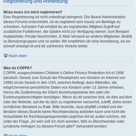
Registrierung und Anmeldung
Wozu muss ich mich registrieren?
Eine Registrierung ist nicht unbedingt zwingend. Die Board-Administration
dieses Forums entscheidet, ob du registriert sein musst, um Beiträge zu
schreiben. Auf jeden Fall erhältst du als registriertes Mitglied Zugriff auf
zusätzliche Funktionen, die Gästen nicht zur Verfügung stehen: zum Beispiel
Avatarbilder, Private Nachrichten, E-Mail-Versand an andere Mitglieder, Beitritt
zu Benutzergruppen und so weiter. Wir empfehlen dir eine Anmeldung, da sie
schnell erledigt ist und dir zahlreiche Vorteile bietet.
Nach oben
Was ist COPPA?
COPPA, ausgeschrieben Children’s Online Privacy Protection Act of 1998
(deutsch: Gesetz zum Schutz der Privatsphäre von Kindern im Internet von
1998) ist ein Gesetz in den USA, welches festlegt, dass Websites, die
möglicherweise persönliche Daten von Kindern unter 13 Jahren erheben,
hierzu die Zustimmung der Eltern beziehungsweise des oder der
Erziehungsberechtigten benötigen. Wenn du dir unsicher bist, ob dies auf dich
oder die Website, auf der du dich zu registrieren versuchst, zutrifft, ziehe einen
rechtlichen Beistand zu Rate. Bitte beachte, dass phpBB Limited und der
Besitzer dieses Boards keine Rechtsberatung anbieten kann und nicht die
Anlaufstelle für Rechtsangelegenheiten jeglicher Art ist; außer solchen, die
unter der Frage „An wen soll ich mich wenden, falls es Beschwerden oder
juristische Anfragen zu diesem Forum gibt?“ behandelt werden.