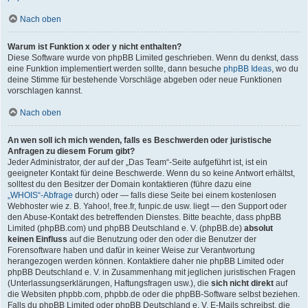
Nach oben
Warum ist Funktion x oder y nicht enthalten?
Diese Software wurde von phpBB Limited geschrieben. Wenn du denkst, dass
eine Funktion implementiert werden sollte, dann besuche
phpBB Ideas
, wo du
deine Stimme für bestehende Vorschläge abgeben oder neue Funktionen
vorschlagen kannst.
Nach oben
An wen soll ich mich wenden, falls es Beschwerden oder juristische
Anfragen zu diesem Forum gibt?
Jeder Administrator, der auf der „Das Team“-Seite aufgeführt ist, ist ein
geeigneter Kontakt für deine Beschwerde. Wenn du so keine Antwort erhältst,
solltest du den Besitzer der Domain kontaktieren (führe dazu eine
„WHOIS“-Abfrage
durch) oder — falls diese Seite bei einem kostenlosen
Webhoster wie z. B. Yahoo!, free.fr, funpic.de usw. liegt — den Support oder
den Abuse-Kontakt des betreffenden Dienstes. Bitte beachte, dass phpBB
Limited (phpBB.com) und phpBB Deutschland e. V. (phpBB.de)
absolut
keinen Einfluss
auf die Benutzung oder den oder die Benutzer der
Forensoftware haben und dafür in keiner Weise zur Verantwortung
herangezogen werden können. Kontaktiere daher nie phpBB Limited oder
phpBB Deutschland e. V. in Zusammenhang mit jeglichen juristischen Fragen
(Unterlassungserklärungen, Haftungsfragen usw.), die
sich nicht direkt
auf
die Websiten phpbb.com, phpbb.de oder die phpBB-Software selbst beziehen.
Falls du phpBB Limited oder phpBB Deutschland e. V. E-Mails schreibst, die