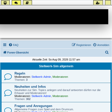
Forum
FAQ
Registrieren
Anmelden
S
Foren-Übersicht
u
Aktuelle Zeit: So Aug 09, 2026 11:57 am
c
Stellwerk-Sim allgemein
h
Regeln
e
Moderatoren:
Stellwerk-Admin
,
Moderatoren
Themen:
3
Neuheiten und Infos
Neuheiten zur Sim. Topics anlegen und darauf antworten dürfen nur die
Erbauer und Moderatoren!
Moderatoren:
Stellwerk-Admin
,
Moderatoren
Themen:
302
Fragen und Anregungen
Allgemeine Fragen zum Spiel und dem Drumrum.