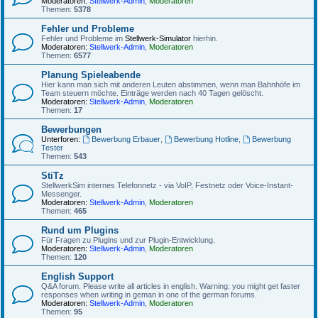
Moderatoren:
Stellwerk-Admin
,
Moderatoren
Themen:
5378
Fehler und Probleme
Fehler und Probleme im
Stellwerk-Simulator
hierhin.
Moderatoren:
Stellwerk-Admin
,
Moderatoren
Themen:
6577
Planung Spieleabende
Hier kann man sich mit anderen Leuten abstimmen, wenn man Bahnhöfe im
Team steuern möchte. Einträge werden nach 40 Tagen gelöscht.
Moderatoren:
Stellwerk-Admin
,
Moderatoren
Themen:
17
Bewerbungen
Unterforen:
Bewerbung Erbauer
,
Bewerbung Hotline
,
Bewerbung
Tester
Themen:
543
StiTz
StellwerkSim internes Telefonnetz - via VoIP, Festnetz oder Voice-Instant-
Messenger.
Moderatoren:
Stellwerk-Admin
,
Moderatoren
Themen:
465
Rund um Plugins
Für Fragen zu Plugins und zur Plugin-Entwicklung.
Moderatoren:
Stellwerk-Admin
,
Moderatoren
Themen:
120
English Support
Q&A forum. Please write all articles in english. Warning: you might get faster
responses when writing in geman in one of the german forums.
Moderatoren:
Stellwerk-Admin
,
Moderatoren
Themen:
95