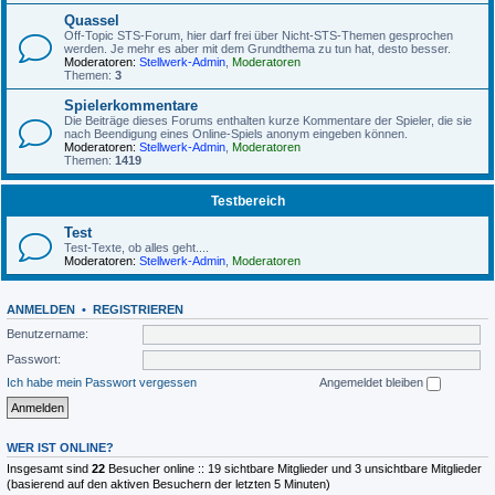
Quassel
Off-Topic STS-Forum, hier darf frei über Nicht-STS-Themen gesprochen
werden. Je mehr es aber mit dem Grundthema zu tun hat, desto besser.
Moderatoren:
Stellwerk-Admin
,
Moderatoren
Themen:
3
Spielerkommentare
Die Beiträge dieses Forums enthalten kurze Kommentare der Spieler, die sie
nach Beendigung eines Online-Spiels anonym eingeben können.
Moderatoren:
Stellwerk-Admin
,
Moderatoren
Themen:
1419
Testbereich
Test
Test-Texte, ob alles geht....
Moderatoren:
Stellwerk-Admin
,
Moderatoren
ANMELDEN
•
REGISTRIEREN
Benutzername:
Passwort:
Ich habe mein Passwort vergessen
Angemeldet bleiben
WER IST ONLINE?
Insgesamt sind
22
Besucher online :: 19 sichtbare Mitglieder und 3 unsichtbare Mitglieder
(basierend auf den aktiven Besuchern der letzten 5 Minuten)