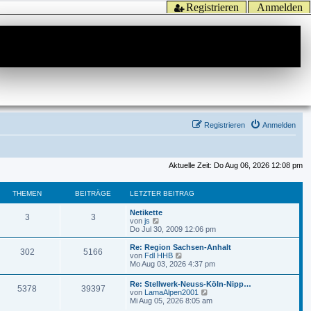
Registrieren
Anmelden
Registrieren
Anmelden
Aktuelle Zeit: Do Aug 06, 2026 12:08 pm
THEMEN
BEITRÄGE
LETZTER BEITRAG
Netikette
3
3
N
von
js
e
Do Jul 30, 2009 12:06 pm
u
e
Re: Region Sachsen-Anhalt
302
5166
s
N
von
Fdl HHB
t
e
Mo Aug 03, 2026 4:37 pm
e
u
r
e
Re: Stellwerk-Neuss-Köln-Nipp…
B
5378
39397
s
N
von
LamaAlpen2001
e
t
e
Mi Aug 05, 2026 8:05 am
i
e
u