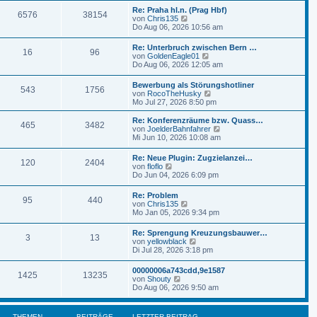
t
r
e
r
Re: Praha hl.n. (Prag Hbf)
B
6576
38154
s
a
N
von
Chris135
e
t
g
e
Do Aug 06, 2026 10:56 am
i
e
u
t
r
e
r
Re: Unterbruch zwischen Bern …
B
16
96
s
a
N
von
GoldenEagle01
e
t
g
e
Do Aug 06, 2026 12:05 am
i
e
u
t
r
e
r
Bewerbung als Störungshotliner
B
543
1756
s
a
N
von
RocoTheHusky
e
t
g
e
Mo Jul 27, 2026 8:50 pm
i
e
u
t
r
e
r
Re: Konferenzräume bzw. Quass…
B
465
3482
s
a
N
von
JoelderBahnfahrer
e
t
g
e
Mi Jun 10, 2026 10:08 am
i
e
u
t
r
e
r
Re: Neue Plugin: Zugzielanzei…
B
120
2404
s
N
a
von
floflo
e
t
e
g
Do Jun 04, 2026 6:09 pm
i
e
u
t
r
e
r
Re: Problem
B
95
440
s
N
a
von
Chris135
e
t
e
g
Mo Jan 05, 2026 9:34 pm
i
e
u
t
r
e
r
Re: Sprengung Kreuzungsbauwer…
B
3
13
s
a
N
von
yellowblack
e
t
g
e
Di Jul 28, 2026 3:18 pm
i
e
u
t
r
e
r
00000006a743cdd,9e1587
B
1425
13235
s
a
N
von
Shouty
e
t
g
e
Do Aug 06, 2026 9:50 am
i
e
u
t
r
e
r
B
s
a
THEMEN
BEITRÄGE
LETZTER BEITRAG
e