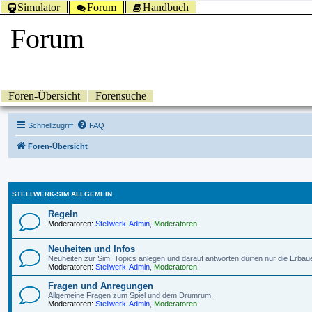
Simulator
Forum
Handbuch
Forum
Foren-Übersicht
Forensuche
Schnellzugriff
FAQ
Foren-Übersicht
STELLWERK-SIM ALLGEMEIN
Regeln
Moderatoren:
Stellwerk-Admin
,
Moderatoren
Neuheiten und Infos
Neuheiten zur Sim. Topics anlegen und darauf antworten dürfen nur die Erbau
Moderatoren:
Stellwerk-Admin
,
Moderatoren
Fragen und Anregungen
Allgemeine Fragen zum Spiel und dem Drumrum.
Moderatoren:
Stellwerk-Admin
,
Moderatoren