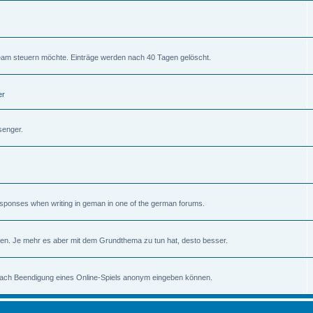
am steuern möchte. Einträge werden nach 40 Tagen gelöscht.
er
senger.
 responses when writing in geman in one of the german forums.
en. Je mehr es aber mit dem Grundthema zu tun hat, desto besser.
 nach Beendigung eines Online-Spiels anonym eingeben können.