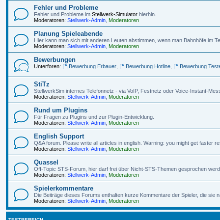
Fehler und Probleme
Fehler und Probleme im
Stellwerk-Simulator
hierhin.
Moderatoren:
Stellwerk-Admin
,
Moderatoren
Planung Spieleabende
Hier kann man sich mit anderen Leuten abstimmen, wenn man Bahnhöfe im Te
Moderatoren:
Stellwerk-Admin
,
Moderatoren
Bewerbungen
Unterforen:
Bewerbung Erbauer
,
Bewerbung Hotline
,
Bewerbung Test
StiTz
StellwerkSim internes Telefonnetz - via VoIP, Festnetz oder Voice-Instant-Mes
Moderatoren:
Stellwerk-Admin
,
Moderatoren
Rund um Plugins
Für Fragen zu Plugins und zur Plugin-Entwicklung.
Moderatoren:
Stellwerk-Admin
,
Moderatoren
English Support
Q&A forum. Please write all articles in english. Warning: you might get faster
Moderatoren:
Stellwerk-Admin
,
Moderatoren
Quassel
Off-Topic STS-Forum, hier darf frei über Nicht-STS-Themen gesprochen werd
Moderatoren:
Stellwerk-Admin
,
Moderatoren
Spielerkommentare
Die Beiträge dieses Forums enthalten kurze Kommentare der Spieler, die sie
Moderatoren:
Stellwerk-Admin
,
Moderatoren
TESTBEREICH