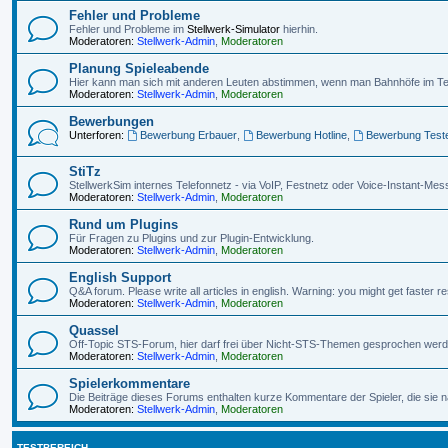
Fehler und Probleme
Fehler und Probleme im
Stellwerk-Simulator
hierhin.
Moderatoren:
Stellwerk-Admin
,
Moderatoren
Planung Spieleabende
Hier kann man sich mit anderen Leuten abstimmen, wenn man Bahnhöfe im Te
Moderatoren:
Stellwerk-Admin
,
Moderatoren
Bewerbungen
Unterforen:
Bewerbung Erbauer
,
Bewerbung Hotline
,
Bewerbung Test
StiTz
StellwerkSim internes Telefonnetz - via VoIP, Festnetz oder Voice-Instant-Mes
Moderatoren:
Stellwerk-Admin
,
Moderatoren
Rund um Plugins
Für Fragen zu Plugins und zur Plugin-Entwicklung.
Moderatoren:
Stellwerk-Admin
,
Moderatoren
English Support
Q&A forum. Please write all articles in english. Warning: you might get faster
Moderatoren:
Stellwerk-Admin
,
Moderatoren
Quassel
Off-Topic STS-Forum, hier darf frei über Nicht-STS-Themen gesprochen werd
Moderatoren:
Stellwerk-Admin
,
Moderatoren
Spielerkommentare
Die Beiträge dieses Forums enthalten kurze Kommentare der Spieler, die sie
Moderatoren:
Stellwerk-Admin
,
Moderatoren
TESTBEREICH