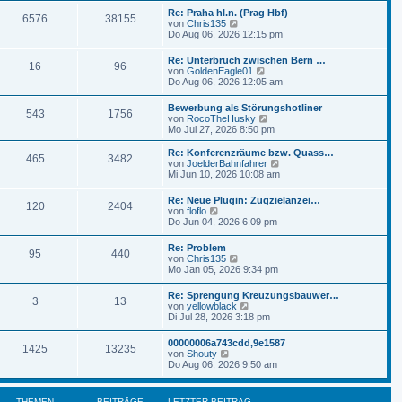
t
r
e
r
Re: Praha hl.n. (Prag Hbf)
B
6576
38155
s
a
N
von
Chris135
e
t
g
e
Do Aug 06, 2026 12:15 pm
i
e
u
t
r
e
r
Re: Unterbruch zwischen Bern …
B
16
96
s
a
N
von
GoldenEagle01
e
t
g
e
Do Aug 06, 2026 12:05 am
i
e
u
t
r
e
r
Bewerbung als Störungshotliner
B
543
1756
s
a
N
von
RocoTheHusky
e
t
g
e
Mo Jul 27, 2026 8:50 pm
i
e
u
t
r
e
r
Re: Konferenzräume bzw. Quass…
B
465
3482
s
a
N
von
JoelderBahnfahrer
e
t
g
e
Mi Jun 10, 2026 10:08 am
i
e
u
t
r
e
r
Re: Neue Plugin: Zugzielanzei…
B
120
2404
s
N
a
von
floflo
e
t
e
g
Do Jun 04, 2026 6:09 pm
i
e
u
t
r
e
r
Re: Problem
B
95
440
s
N
a
von
Chris135
e
t
e
g
Mo Jan 05, 2026 9:34 pm
i
e
u
t
r
e
r
Re: Sprengung Kreuzungsbauwer…
B
3
13
s
a
N
von
yellowblack
e
t
g
e
Di Jul 28, 2026 3:18 pm
i
e
u
t
r
e
r
00000006a743cdd,9e1587
B
1425
13235
s
a
N
von
Shouty
e
t
g
e
Do Aug 06, 2026 9:50 am
i
e
u
t
r
e
r
B
s
a
THEMEN
BEITRÄGE
LETZTER BEITRAG
e