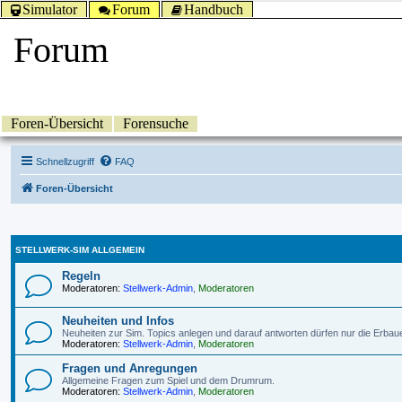
Simulator
Forum
Handbuch
Forum
Foren-Übersicht
Forensuche
Schnellzugriff
FAQ
Foren-Übersicht
STELLWERK-SIM ALLGEMEIN
Regeln
Moderatoren:
Stellwerk-Admin
,
Moderatoren
Neuheiten und Infos
Neuheiten zur Sim. Topics anlegen und darauf antworten dürfen nur die Erbau
Moderatoren:
Stellwerk-Admin
,
Moderatoren
Fragen und Anregungen
Allgemeine Fragen zum Spiel und dem Drumrum.
Moderatoren:
Stellwerk-Admin
,
Moderatoren