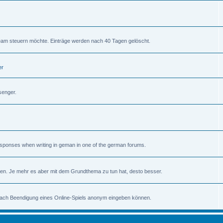
am steuern möchte. Einträge werden nach 40 Tagen gelöscht.
er
senger.
 responses when writing in geman in one of the german forums.
en. Je mehr es aber mit dem Grundthema zu tun hat, desto besser.
 nach Beendigung eines Online-Spiels anonym eingeben können.