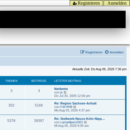
Registrieren
Anmelden
Registrieren
Anmelden
Aktuelle Zeit: Do Aug 06, 2026 7:36 pm
THEMEN
BEITRÄGE
LETZTER BEITRAG
Netikette
3
3
N
von
js
e
Do Jul 30, 2009 12:06 pm
u
e
Re: Region Sachsen-Anhalt
302
5166
s
N
von
Fdl HHB
t
e
Mo Aug 03, 2026 4:37 pm
e
u
r
e
Re: Stellwerk-Neuss-Köln-Nipp…
B
5378
39397
s
N
von
LamaAlpen2001
e
t
e
Mi Aug 05, 2026 8:05 am
i
e
u