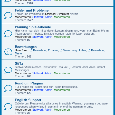
Moderatoren:
Stellwerk-Admin
,
Moderatoren
Themen:
5378
Fehler und Probleme
Fehler und Probleme im
Stellwerk-Simulator
hierhin.
Moderatoren:
Stellwerk-Admin
,
Moderatoren
Themen:
6577
Planung Spieleabende
Hier kann man sich mit anderen Leuten abstimmen, wenn man Bahnhöfe im
Team steuern möchte. Einträge werden nach 40 Tagen gelöscht.
Moderatoren:
Stellwerk-Admin
,
Moderatoren
Themen:
16
Bewerbungen
Unterforen:
Bewerbung Erbauer
,
Bewerbung Hotline
,
Bewerbung
Tester
Themen:
543
StiTz
StellwerkSim internes Telefonnetz - via VoIP, Festnetz oder Voice-Instant-
Messenger.
Moderatoren:
Stellwerk-Admin
,
Moderatoren
Themen:
465
Rund um Plugins
Für Fragen zu Plugins und zur Plugin-Entwicklung.
Moderatoren:
Stellwerk-Admin
,
Moderatoren
Themen:
120
English Support
Q&A forum. Please write all articles in english. Warning: you might get faster
responses when writing in geman in one of the german forums.
Moderatoren:
Stellwerk-Admin
,
Moderatoren
Themen:
95