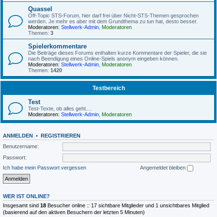
Quassel
Off-Topic STS-Forum, hier darf frei über Nicht-STS-Themen gesprochen
werden. Je mehr es aber mit dem Grundthema zu tun hat, desto besser.
Moderatoren:
Stellwerk-Admin
,
Moderatoren
Themen:
3
Spielerkommentare
Die Beiträge dieses Forums enthalten kurze Kommentare der Spieler, die sie
nach Beendigung eines Online-Spiels anonym eingeben können.
Moderatoren:
Stellwerk-Admin
,
Moderatoren
Themen:
1420
Testbereich
Test
Test-Texte, ob alles geht....
Moderatoren:
Stellwerk-Admin
,
Moderatoren
ANMELDEN
•
REGISTRIEREN
Benutzername:
Passwort:
Ich habe mein Passwort vergessen
Angemeldet bleiben
WER IST ONLINE?
Insgesamt sind
18
Besucher online :: 17 sichtbare Mitglieder und 1 unsichtbares Mitglied
(basierend auf den aktiven Besuchern der letzten 5 Minuten)