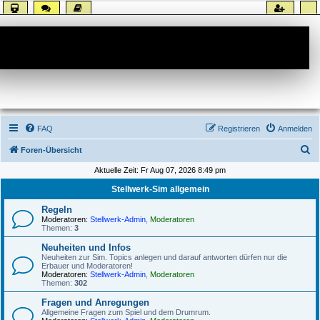
Forum
FAQ
Registrieren
Anmelden
S
Foren-Übersicht
u
Aktuelle Zeit: Fr Aug 07, 2026 8:49 pm
c
Stellwerk-Sim allgemein
h
Regeln
e
Moderatoren:
Stellwerk-Admin
,
Moderatoren
Themen:
3
Neuheiten und Infos
Neuheiten zur Sim. Topics anlegen und darauf antworten dürfen nur die
Erbauer und Moderatoren!
Moderatoren:
Stellwerk-Admin
,
Moderatoren
Themen:
302
Fragen und Anregungen
Allgemeine Fragen zum Spiel und dem Drumrum.