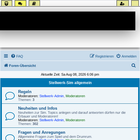
Forum
FAQ
Registrieren
Anmelden
S
Foren-Übersicht
u
Aktuelle Zeit: Sa Aug 08, 2026 6:06 pm
c
Stellwerk-Sim allgemein
h
Regeln
e
Moderatoren:
Stellwerk-Admin
,
Moderatoren
Themen:
3
Neuheiten und Infos
Neuheiten zur Sim. Topics anlegen und darauf antworten dürfen nur die
Erbauer und Moderatoren!
Moderatoren:
Stellwerk-Admin
,
Moderatoren
Themen:
302
Fragen und Anregungen
Allgemeine Fragen zum Spiel und dem Drumrum.