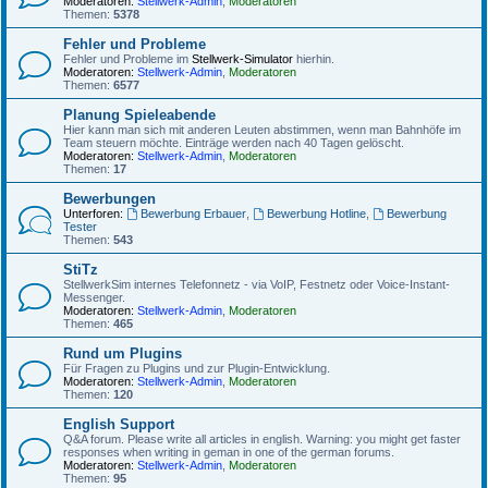
Moderatoren:
Stellwerk-Admin
,
Moderatoren
Themen:
5378
Fehler und Probleme
Fehler und Probleme im
Stellwerk-Simulator
hierhin.
Moderatoren:
Stellwerk-Admin
,
Moderatoren
Themen:
6577
Planung Spieleabende
Hier kann man sich mit anderen Leuten abstimmen, wenn man Bahnhöfe im
Team steuern möchte. Einträge werden nach 40 Tagen gelöscht.
Moderatoren:
Stellwerk-Admin
,
Moderatoren
Themen:
17
Bewerbungen
Unterforen:
Bewerbung Erbauer
,
Bewerbung Hotline
,
Bewerbung
Tester
Themen:
543
StiTz
StellwerkSim internes Telefonnetz - via VoIP, Festnetz oder Voice-Instant-
Messenger.
Moderatoren:
Stellwerk-Admin
,
Moderatoren
Themen:
465
Rund um Plugins
Für Fragen zu Plugins und zur Plugin-Entwicklung.
Moderatoren:
Stellwerk-Admin
,
Moderatoren
Themen:
120
English Support
Q&A forum. Please write all articles in english. Warning: you might get faster
responses when writing in geman in one of the german forums.
Moderatoren:
Stellwerk-Admin
,
Moderatoren
Themen:
95