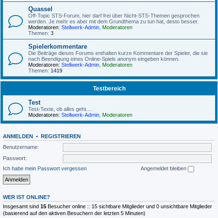
Quassel
Off-Topic STS-Forum, hier darf frei über Nicht-STS-Themen gesprochen
werden. Je mehr es aber mit dem Grundthema zu tun hat, desto besser.
Moderatoren:
Stellwerk-Admin
,
Moderatoren
Themen:
3
Spielerkommentare
Die Beiträge dieses Forums enthalten kurze Kommentare der Spieler, die sie
nach Beendigung eines Online-Spiels anonym eingeben können.
Moderatoren:
Stellwerk-Admin
,
Moderatoren
Themen:
1419
Testbereich
Test
Test-Texte, ob alles geht....
Moderatoren:
Stellwerk-Admin
,
Moderatoren
ANMELDEN
•
REGISTRIEREN
Benutzername:
Passwort:
Ich habe mein Passwort vergessen
Angemeldet bleiben
WER IST ONLINE?
Insgesamt sind
15
Besucher online :: 15 sichtbare Mitglieder und 0 unsichtbare Mitglieder
(basierend auf den aktiven Besuchern der letzten 5 Minuten)