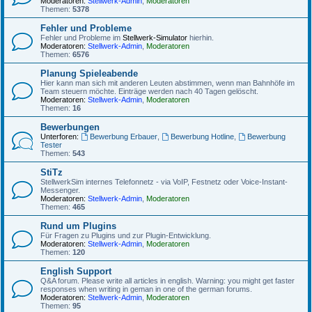
Moderatoren:
Stellwerk-Admin
,
Moderatoren
Themen:
5378
Fehler und Probleme
Fehler und Probleme im
Stellwerk-Simulator
hierhin.
Moderatoren:
Stellwerk-Admin
,
Moderatoren
Themen:
6576
Planung Spieleabende
Hier kann man sich mit anderen Leuten abstimmen, wenn man Bahnhöfe im
Team steuern möchte. Einträge werden nach 40 Tagen gelöscht.
Moderatoren:
Stellwerk-Admin
,
Moderatoren
Themen:
16
Bewerbungen
Unterforen:
Bewerbung Erbauer
,
Bewerbung Hotline
,
Bewerbung
Tester
Themen:
543
StiTz
StellwerkSim internes Telefonnetz - via VoIP, Festnetz oder Voice-Instant-
Messenger.
Moderatoren:
Stellwerk-Admin
,
Moderatoren
Themen:
465
Rund um Plugins
Für Fragen zu Plugins und zur Plugin-Entwicklung.
Moderatoren:
Stellwerk-Admin
,
Moderatoren
Themen:
120
English Support
Q&A forum. Please write all articles in english. Warning: you might get faster
responses when writing in geman in one of the german forums.
Moderatoren:
Stellwerk-Admin
,
Moderatoren
Themen:
95