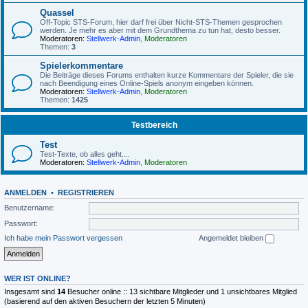
Quassel
Off-Topic STS-Forum, hier darf frei über Nicht-STS-Themen gesprochen
werden. Je mehr es aber mit dem Grundthema zu tun hat, desto besser.
Moderatoren:
Stellwerk-Admin
,
Moderatoren
Themen:
3
Spielerkommentare
Die Beiträge dieses Forums enthalten kurze Kommentare der Spieler, die sie
nach Beendigung eines Online-Spiels anonym eingeben können.
Moderatoren:
Stellwerk-Admin
,
Moderatoren
Themen:
1425
Testbereich
Test
Test-Texte, ob alles geht....
Moderatoren:
Stellwerk-Admin
,
Moderatoren
ANMELDEN
•
REGISTRIEREN
Benutzername:
Passwort:
Ich habe mein Passwort vergessen
Angemeldet bleiben
WER IST ONLINE?
Insgesamt sind
14
Besucher online :: 13 sichtbare Mitglieder und 1 unsichtbares Mitglied
(basierend auf den aktiven Besuchern der letzten 5 Minuten)