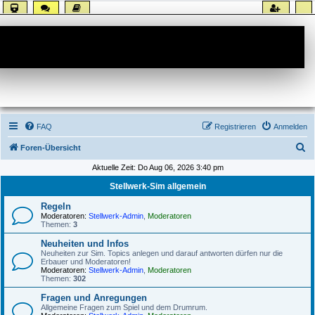
Forum
FAQ
Registrieren
Anmelden
S
Foren-Übersicht
u
Aktuelle Zeit: Do Aug 06, 2026 3:40 pm
c
Stellwerk-Sim allgemein
h
Regeln
e
Moderatoren:
Stellwerk-Admin
,
Moderatoren
Themen:
3
Neuheiten und Infos
Neuheiten zur Sim. Topics anlegen und darauf antworten dürfen nur die
Erbauer und Moderatoren!
Moderatoren:
Stellwerk-Admin
,
Moderatoren
Themen:
302
Fragen und Anregungen
Allgemeine Fragen zum Spiel und dem Drumrum.