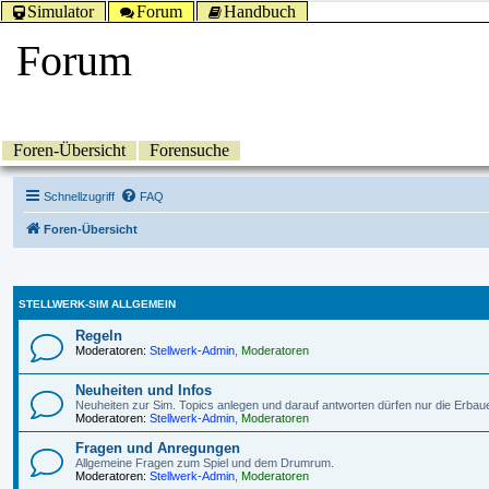
Simulator
Forum
Handbuch
Forum
Foren-Übersicht
Forensuche
Schnellzugriff
FAQ
Foren-Übersicht
STELLWERK-SIM ALLGEMEIN
Regeln
Moderatoren:
Stellwerk-Admin
,
Moderatoren
Neuheiten und Infos
Neuheiten zur Sim. Topics anlegen und darauf antworten dürfen nur die Erbau
Moderatoren:
Stellwerk-Admin
,
Moderatoren
Fragen und Anregungen
Allgemeine Fragen zum Spiel und dem Drumrum.
Moderatoren:
Stellwerk-Admin
,
Moderatoren