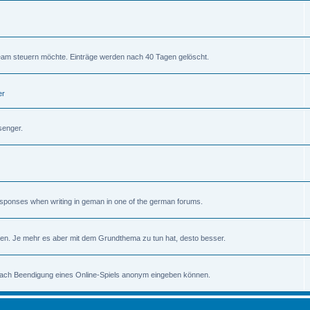
am steuern möchte. Einträge werden nach 40 Tagen gelöscht.
er
senger.
 responses when writing in geman in one of the german forums.
en. Je mehr es aber mit dem Grundthema zu tun hat, desto besser.
 nach Beendigung eines Online-Spiels anonym eingeben können.