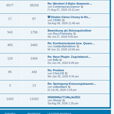
t
r
e
r
Re: Merxferri S-Bahn-Stammstr…
B
6577
38159
s
a
N
von
ContemporaryDancer
e
t
g
e
Fr Aug 07, 2026 10:22 pm
i
e
u
t
r
e
r
🚧 Direkte Gleise Choisy-le-Ro…
B
17
97
s
a
N
von
CEMO
e
t
g
e
Sa Aug 08, 2026 11:48 am
i
e
u
t
r
e
r
Bewerbung als Störungshotliner
B
543
1756
s
a
N
von
RocoTheHusky
e
t
g
e
Mo Jul 27, 2026 8:50 pm
i
e
u
t
r
e
r
Re: Konferenzräume bzw. Quass…
B
465
3482
s
N
a
von
JoelderBahnfahrer
e
t
e
g
Mi Jun 10, 2026 10:08 am
i
e
u
t
r
e
r
Re: Neue Plugin: Zugzielanzei…
B
120
2404
s
N
a
von
floflo
e
t
e
g
Do Jun 04, 2026 6:09 pm
i
e
u
t
r
e
r
Re: Problem
B
95
440
s
N
a
von
Chris135
e
t
e
g
Mo Jan 05, 2026 9:34 pm
i
e
u
t
r
e
r
Re: Sprengung Kreuzungsbauwer…
B
3
13
s
a
N
von
yellowblack
e
t
g
e
Di Jul 28, 2026 3:18 pm
i
e
u
t
r
e
r
00000006a77148a,9e2551
B
1420
13162
s
a
N
von
Shouty
e
t
g
e
Sa Aug 08, 2026 1:35 pm
i
e
u
t
r
e
r
B
s
a
THEMEN
BEITRÄGE
LETZTER BEITRAG
e