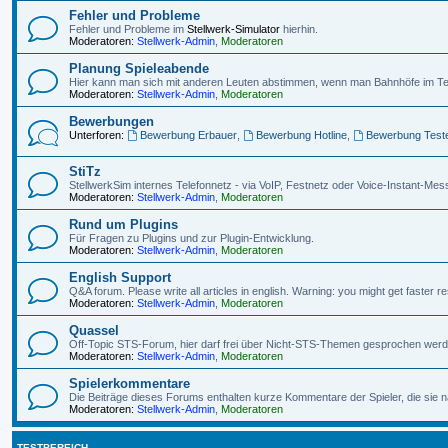
Fehler und Probleme
Fehler und Probleme im
Stellwerk-Simulator
hierhin.
Moderatoren:
Stellwerk-Admin
,
Moderatoren
Planung Spieleabende
Hier kann man sich mit anderen Leuten abstimmen, wenn man Bahnhöfe im Te
Moderatoren:
Stellwerk-Admin
,
Moderatoren
Bewerbungen
Unterforen:
Bewerbung Erbauer
,
Bewerbung Hotline
,
Bewerbung Test
StiTz
StellwerkSim internes Telefonnetz - via VoIP, Festnetz oder Voice-Instant-Mes
Moderatoren:
Stellwerk-Admin
,
Moderatoren
Rund um Plugins
Für Fragen zu Plugins und zur Plugin-Entwicklung.
Moderatoren:
Stellwerk-Admin
,
Moderatoren
English Support
Q&A forum. Please write all articles in english. Warning: you might get faster
Moderatoren:
Stellwerk-Admin
,
Moderatoren
Quassel
Off-Topic STS-Forum, hier darf frei über Nicht-STS-Themen gesprochen werd
Moderatoren:
Stellwerk-Admin
,
Moderatoren
Spielerkommentare
Die Beiträge dieses Forums enthalten kurze Kommentare der Spieler, die sie
Moderatoren:
Stellwerk-Admin
,
Moderatoren
TESTBEREICH