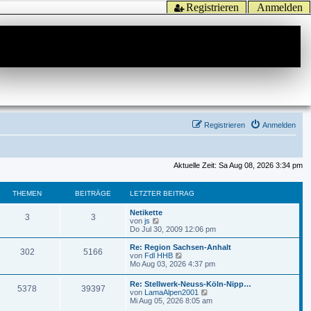
Registrieren
Anmelden
Registrieren
Anmelden
Aktuelle Zeit: Sa Aug 08, 2026 3:34 pm
THEMEN
BEITRÄGE
LETZTER BEITRAG
Netikette
3
3
N
von
js
e
Do Jul 30, 2009 12:06 pm
u
e
Re: Region Sachsen-Anhalt
302
5166
s
N
von
Fdl HHB
t
e
Mo Aug 03, 2026 4:37 pm
e
u
r
e
Re: Stellwerk-Neuss-Köln-Nipp…
B
5378
39397
s
N
von
LamaAlpen2001
e
t
e
Mi Aug 05, 2026 8:05 am
i
e
u