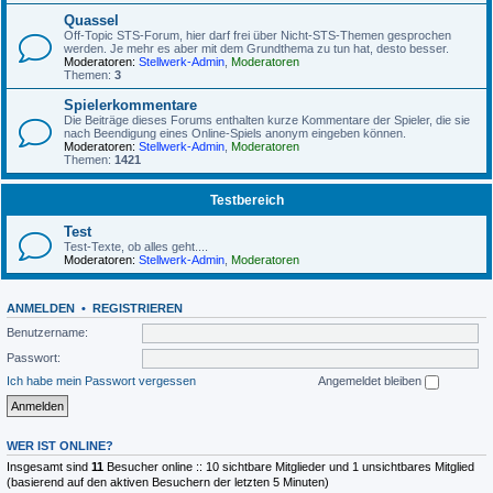
Quassel
Off-Topic STS-Forum, hier darf frei über Nicht-STS-Themen gesprochen
werden. Je mehr es aber mit dem Grundthema zu tun hat, desto besser.
Moderatoren:
Stellwerk-Admin
,
Moderatoren
Themen:
3
Spielerkommentare
Die Beiträge dieses Forums enthalten kurze Kommentare der Spieler, die sie
nach Beendigung eines Online-Spiels anonym eingeben können.
Moderatoren:
Stellwerk-Admin
,
Moderatoren
Themen:
1421
Testbereich
Test
Test-Texte, ob alles geht....
Moderatoren:
Stellwerk-Admin
,
Moderatoren
ANMELDEN
•
REGISTRIEREN
Benutzername:
Passwort:
Ich habe mein Passwort vergessen
Angemeldet bleiben
WER IST ONLINE?
Insgesamt sind
11
Besucher online :: 10 sichtbare Mitglieder und 1 unsichtbares Mitglied
(basierend auf den aktiven Besuchern der letzten 5 Minuten)