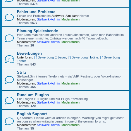
Moderatoren:
Stellwerk-Admin
,
Moderatoren
Themen:
5378
Fehler und Probleme
Fehler und Probleme im
Stellwerk-Simulator
hierhin.
Moderatoren:
Stellwerk-Admin
,
Moderatoren
Themen:
6577
Planung Spieleabende
Hier kann man sich mit anderen Leuten abstimmen, wenn man Bahnhöfe im
Team steuern möchte. Einträge werden nach 40 Tagen gelöscht.
Moderatoren:
Stellwerk-Admin
,
Moderatoren
Themen:
16
Bewerbungen
Unterforen:
Bewerbung Erbauer
,
Bewerbung Hotline
,
Bewerbung
Tester
Themen:
543
StiTz
StellwerkSim internes Telefonnetz - via VoIP, Festnetz oder Voice-Instant-
Messenger.
Moderatoren:
Stellwerk-Admin
,
Moderatoren
Themen:
465
Rund um Plugins
Für Fragen zu Plugins und zur Plugin-Entwicklung.
Moderatoren:
Stellwerk-Admin
,
Moderatoren
Themen:
120
English Support
Q&A forum. Please write all articles in english. Warning: you might get faster
responses when writing in geman in one of the german forums.
Moderatoren:
Stellwerk-Admin
,
Moderatoren
Themen:
95