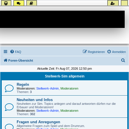
Forum
FAQ
Registrieren
Anmelden
S
Foren-Übersicht
u
Aktuelle Zeit: Fr Aug 07, 2026 12:50 pm
c
Stellwerk-Sim allgemein
h
Regeln
e
Moderatoren:
Stellwerk-Admin
,
Moderatoren
Themen:
3
Neuheiten und Infos
Neuheiten zur Sim. Topics anlegen und darauf antworten dürfen nur die
Erbauer und Moderatoren!
Moderatoren:
Stellwerk-Admin
,
Moderatoren
Themen:
302
Fragen und Anregungen
Allgemeine Fragen zum Spiel und dem Drumrum.