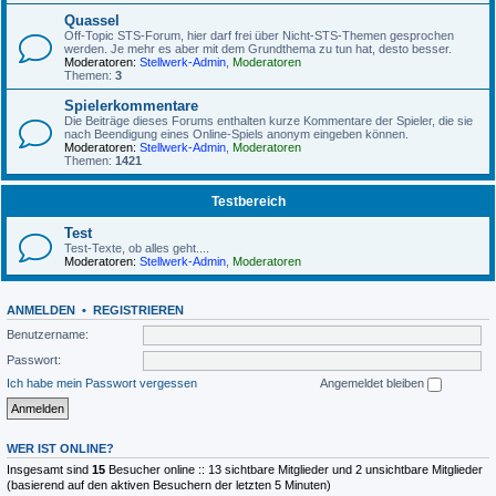
Quassel
Off-Topic STS-Forum, hier darf frei über Nicht-STS-Themen gesprochen
werden. Je mehr es aber mit dem Grundthema zu tun hat, desto besser.
Moderatoren:
Stellwerk-Admin
,
Moderatoren
Themen:
3
Spielerkommentare
Die Beiträge dieses Forums enthalten kurze Kommentare der Spieler, die sie
nach Beendigung eines Online-Spiels anonym eingeben können.
Moderatoren:
Stellwerk-Admin
,
Moderatoren
Themen:
1421
Testbereich
Test
Test-Texte, ob alles geht....
Moderatoren:
Stellwerk-Admin
,
Moderatoren
ANMELDEN
•
REGISTRIEREN
Benutzername:
Passwort:
Ich habe mein Passwort vergessen
Angemeldet bleiben
WER IST ONLINE?
Insgesamt sind
15
Besucher online :: 13 sichtbare Mitglieder und 2 unsichtbare Mitglieder
(basierend auf den aktiven Besuchern der letzten 5 Minuten)