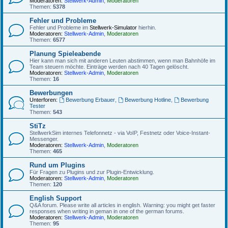
Moderatoren:
Stellwerk-Admin
,
Moderatoren
Themen:
5378
Fehler und Probleme
Fehler und Probleme im
Stellwerk-Simulator
hierhin.
Moderatoren:
Stellwerk-Admin
,
Moderatoren
Themen:
6577
Planung Spieleabende
Hier kann man sich mit anderen Leuten abstimmen, wenn man Bahnhöfe im
Team steuern möchte. Einträge werden nach 40 Tagen gelöscht.
Moderatoren:
Stellwerk-Admin
,
Moderatoren
Themen:
16
Bewerbungen
Unterforen:
Bewerbung Erbauer
,
Bewerbung Hotline
,
Bewerbung
Tester
Themen:
543
StiTz
StellwerkSim internes Telefonnetz - via VoIP, Festnetz oder Voice-Instant-
Messenger.
Moderatoren:
Stellwerk-Admin
,
Moderatoren
Themen:
465
Rund um Plugins
Für Fragen zu Plugins und zur Plugin-Entwicklung.
Moderatoren:
Stellwerk-Admin
,
Moderatoren
Themen:
120
English Support
Q&A forum. Please write all articles in english. Warning: you might get faster
responses when writing in geman in one of the german forums.
Moderatoren:
Stellwerk-Admin
,
Moderatoren
Themen:
95