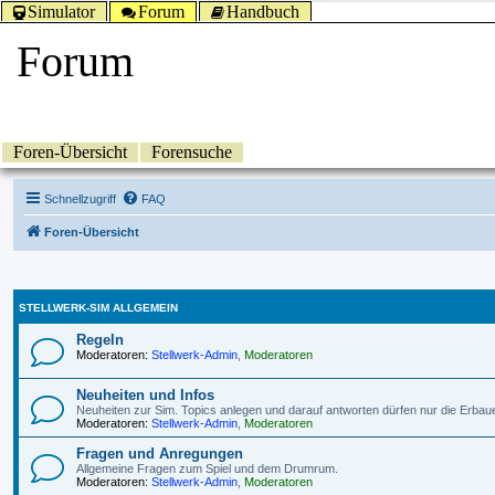
Simulator
Forum
Handbuch
Forum
Foren-Übersicht
Forensuche
Schnellzugriff
FAQ
Foren-Übersicht
STELLWERK-SIM ALLGEMEIN
Regeln
Moderatoren:
Stellwerk-Admin
,
Moderatoren
Neuheiten und Infos
Neuheiten zur Sim. Topics anlegen und darauf antworten dürfen nur die Erbau
Moderatoren:
Stellwerk-Admin
,
Moderatoren
Fragen und Anregungen
Allgemeine Fragen zum Spiel und dem Drumrum.
Moderatoren:
Stellwerk-Admin
,
Moderatoren