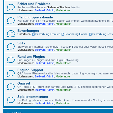
Fehler und Probleme
Fehler und Probleme im
Stellwerk-Simulator
hierhin.
Moderatoren:
Stellwerk-Admin
,
Moderatoren
Planung Spieleabende
Hier kann man sich mit anderen Leuten abstimmen, wenn man Bahnhöfe im Te
Moderatoren:
Stellwerk-Admin
,
Moderatoren
Bewerbungen
Unterforen:
Bewerbung Erbauer
,
Bewerbung Hotline
,
Bewerbung Test
StiTz
StellwerkSim internes Telefonnetz - via VoIP, Festnetz oder Voice-Instant-Mes
Moderatoren:
Stellwerk-Admin
,
Moderatoren
Rund um Plugins
Für Fragen zu Plugins und zur Plugin-Entwicklung.
Moderatoren:
Stellwerk-Admin
,
Moderatoren
English Support
Q&A forum. Please write all articles in english. Warning: you might get faster
Moderatoren:
Stellwerk-Admin
,
Moderatoren
Quassel
Off-Topic STS-Forum, hier darf frei über Nicht-STS-Themen gesprochen werd
Moderatoren:
Stellwerk-Admin
,
Moderatoren
Spielerkommentare
Die Beiträge dieses Forums enthalten kurze Kommentare der Spieler, die sie
Moderatoren:
Stellwerk-Admin
,
Moderatoren
TESTBEREICH