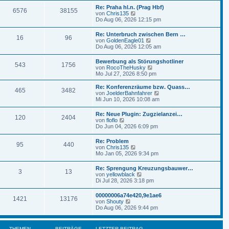
t
r
e
r
Re: Praha hl.n. (Prag Hbf)
B
6576
38155
s
a
N
von
Chris135
e
t
g
e
Do Aug 06, 2026 12:15 pm
i
e
u
t
r
e
r
Re: Unterbruch zwischen Bern …
B
16
96
s
a
N
von
GoldenEagle01
e
t
g
e
Do Aug 06, 2026 12:05 am
i
e
u
t
r
e
r
Bewerbung als Störungshotliner
B
543
1756
s
a
N
von
RocoTheHusky
e
t
g
e
Mo Jul 27, 2026 8:50 pm
i
e
u
t
r
e
r
Re: Konferenzräume bzw. Quass…
B
465
3482
s
a
N
von
JoelderBahnfahrer
e
t
g
e
Mi Jun 10, 2026 10:08 am
i
e
u
t
r
e
r
Re: Neue Plugin: Zugzielanzei…
B
120
2404
s
N
a
von
floflo
e
t
e
g
Do Jun 04, 2026 6:09 pm
i
e
u
t
r
e
r
Re: Problem
B
95
440
s
N
a
von
Chris135
e
t
e
g
Mo Jan 05, 2026 9:34 pm
i
e
u
t
r
e
r
Re: Sprengung Kreuzungsbauwer…
B
3
13
s
a
N
von
yellowblack
e
t
g
e
Di Jul 28, 2026 3:18 pm
i
e
u
t
r
e
r
00000006a74e420,9e1ae6
B
1421
13176
s
a
N
von
Shouty
e
t
g
e
Do Aug 06, 2026 9:44 pm
i
e
u
t
r
e
r
B
s
a
THEMEN
BEITRÄGE
LETZTER BEITRAG
e