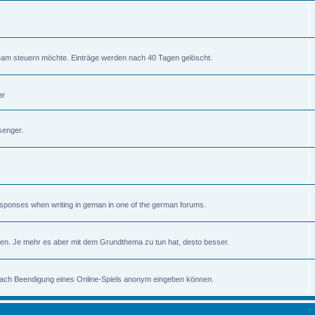
am steuern möchte. Einträge werden nach 40 Tagen gelöscht.
er
senger.
 responses when writing in geman in one of the german forums.
en. Je mehr es aber mit dem Grundthema zu tun hat, desto besser.
 nach Beendigung eines Online-Spiels anonym eingeben können.