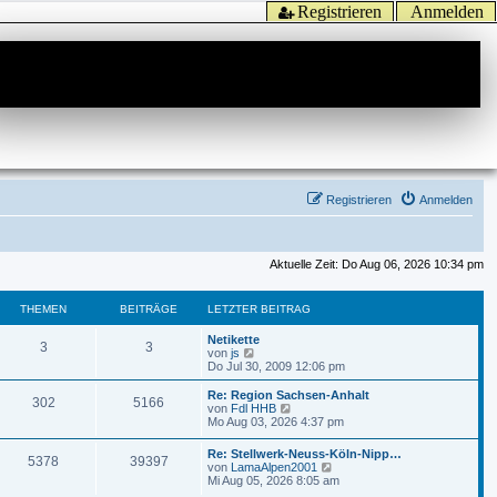
Registrieren
Anmelden
Registrieren
Anmelden
Aktuelle Zeit: Do Aug 06, 2026 10:34 pm
THEMEN
BEITRÄGE
LETZTER BEITRAG
Netikette
3
3
N
von
js
e
Do Jul 30, 2009 12:06 pm
u
e
Re: Region Sachsen-Anhalt
302
5166
s
N
von
Fdl HHB
t
e
Mo Aug 03, 2026 4:37 pm
e
u
r
e
Re: Stellwerk-Neuss-Köln-Nipp…
B
5378
39397
s
N
von
LamaAlpen2001
e
t
e
Mi Aug 05, 2026 8:05 am
i
e
u