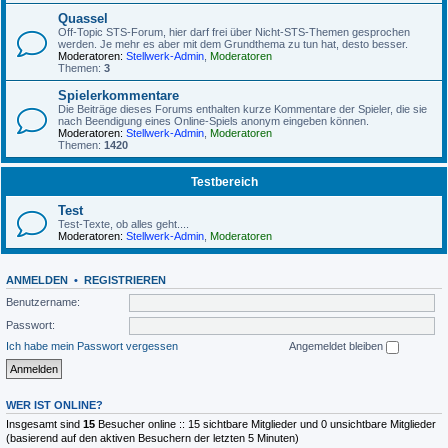
Quassel
Off-Topic STS-Forum, hier darf frei über Nicht-STS-Themen gesprochen
werden. Je mehr es aber mit dem Grundthema zu tun hat, desto besser.
Moderatoren:
Stellwerk-Admin
,
Moderatoren
Themen:
3
Spielerkommentare
Die Beiträge dieses Forums enthalten kurze Kommentare der Spieler, die sie
nach Beendigung eines Online-Spiels anonym eingeben können.
Moderatoren:
Stellwerk-Admin
,
Moderatoren
Themen:
1420
Testbereich
Test
Test-Texte, ob alles geht....
Moderatoren:
Stellwerk-Admin
,
Moderatoren
ANMELDEN
•
REGISTRIEREN
Benutzername:
Passwort:
Ich habe mein Passwort vergessen
Angemeldet bleiben
WER IST ONLINE?
Insgesamt sind
15
Besucher online :: 15 sichtbare Mitglieder und 0 unsichtbare Mitglieder
(basierend auf den aktiven Besuchern der letzten 5 Minuten)