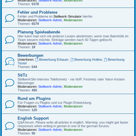
Moderatoren:
Stellwerk-Admin
,
Moderatoren
Themen:
5378
Fehler und Probleme
Fehler und Probleme im
Stellwerk-Simulator
hierhin.
Moderatoren:
Stellwerk-Admin
,
Moderatoren
Themen:
6579
Planung Spieleabende
Hier kann man sich mit anderen Leuten abstimmen, wenn man Bahnhöfe im
Team steuern möchte. Einträge werden nach 40 Tagen gelöscht.
Moderatoren:
Stellwerk-Admin
,
Moderatoren
Themen:
18
Bewerbungen
Unterforen:
Bewerbung Erbauer
,
Bewerbung Hotline
,
Bewerbung
Tester
Themen:
544
StiTz
StellwerkSim internes Telefonnetz - via VoIP, Festnetz oder Voice-Instant-
Messenger.
Moderatoren:
Stellwerk-Admin
,
Moderatoren
Themen:
465
Rund um Plugins
Für Fragen zu Plugins und zur Plugin-Entwicklung.
Moderatoren:
Stellwerk-Admin
,
Moderatoren
Themen:
120
English Support
Q&A forum. Please write all articles in english. Warning: you might get faster
responses when writing in geman in one of the german forums.
Moderatoren:
Stellwerk-Admin
,
Moderatoren
Themen:
95