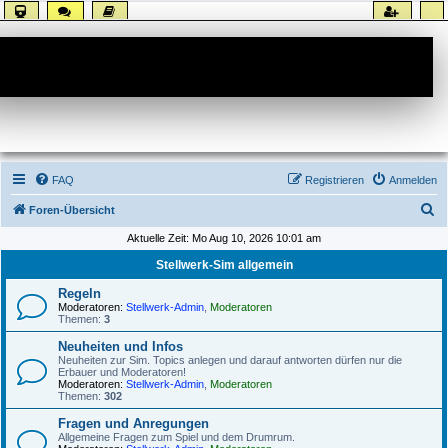
Forum
FAQ
Registrieren
Anmelden
S
Foren-Übersicht
u
Aktuelle Zeit: Mo Aug 10, 2026 10:01 am
c
Stellwerk-Sim allgemein
h
Regeln
e
Moderatoren:
Stellwerk-Admin
,
Moderatoren
Themen:
3
Neuheiten und Infos
Neuheiten zur Sim. Topics anlegen und darauf antworten dürfen nur die
Erbauer und Moderatoren!
Moderatoren:
Stellwerk-Admin
,
Moderatoren
Themen:
302
Fragen und Anregungen
Allgemeine Fragen zum Spiel und dem Drumrum.