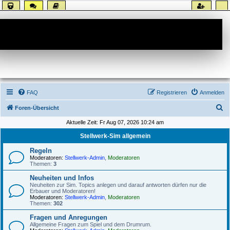
Forum
FAQ
Registrieren
Anmelden
S
Foren-Übersicht
u
Aktuelle Zeit: Fr Aug 07, 2026 10:24 am
c
Stellwerk-Sim allgemein
h
Regeln
e
Moderatoren:
Stellwerk-Admin
,
Moderatoren
Themen:
3
Neuheiten und Infos
Neuheiten zur Sim. Topics anlegen und darauf antworten dürfen nur die
Erbauer und Moderatoren!
Moderatoren:
Stellwerk-Admin
,
Moderatoren
Themen:
302
Fragen und Anregungen
Allgemeine Fragen zum Spiel und dem Drumrum.