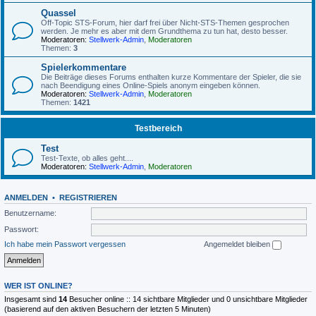
Quassel
Off-Topic STS-Forum, hier darf frei über Nicht-STS-Themen gesprochen
werden. Je mehr es aber mit dem Grundthema zu tun hat, desto besser.
Moderatoren:
Stellwerk-Admin
,
Moderatoren
Themen:
3
Spielerkommentare
Die Beiträge dieses Forums enthalten kurze Kommentare der Spieler, die sie
nach Beendigung eines Online-Spiels anonym eingeben können.
Moderatoren:
Stellwerk-Admin
,
Moderatoren
Themen:
1421
Testbereich
Test
Test-Texte, ob alles geht....
Moderatoren:
Stellwerk-Admin
,
Moderatoren
ANMELDEN
•
REGISTRIEREN
Benutzername:
Passwort:
Ich habe mein Passwort vergessen
Angemeldet bleiben
WER IST ONLINE?
Insgesamt sind
14
Besucher online :: 14 sichtbare Mitglieder und 0 unsichtbare Mitglieder
(basierend auf den aktiven Besuchern der letzten 5 Minuten)