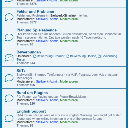
Moderatoren:
Stellwerk-Admin
,
Moderatoren
Themen:
5378
Fehler und Probleme
Fehler und Probleme im
Stellwerk-Simulator
hierhin.
Moderatoren:
Stellwerk-Admin
,
Moderatoren
Themen:
6577
Planung Spieleabende
Hier kann man sich mit anderen Leuten abstimmen, wenn man Bahnhöfe im
Team steuern möchte. Einträge werden nach 40 Tagen gelöscht.
Moderatoren:
Stellwerk-Admin
,
Moderatoren
Themen:
16
Bewerbungen
Unterforen:
Bewerbung Erbauer
,
Bewerbung Hotline
,
Bewerbung
Tester
Themen:
543
StiTz
StellwerkSim internes Telefonnetz - via VoIP, Festnetz oder Voice-Instant-
Messenger.
Moderatoren:
Stellwerk-Admin
,
Moderatoren
Themen:
465
Rund um Plugins
Für Fragen zu Plugins und zur Plugin-Entwicklung.
Moderatoren:
Stellwerk-Admin
,
Moderatoren
Themen:
120
English Support
Q&A forum. Please write all articles in english. Warning: you might get faster
responses when writing in geman in one of the german forums.
Moderatoren:
Stellwerk-Admin
,
Moderatoren
Themen:
95