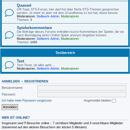
Quassel
Off-Topic STS-Forum, hier darf frei über Nicht-STS-Themen gesprochen
werden. Je mehr es aber mit dem Grundthema zu tun hat, desto besser.
Moderatoren:
Stellwerk-Admin
,
Moderatoren
Themen:
3
Spielerkommentare
Die Beiträge dieses Forums enthalten kurze Kommentare der Spieler, die sie
nach Beendigung eines Online-Spiels anonym eingeben können.
Moderatoren:
Stellwerk-Admin
,
Moderatoren
Themen:
1420
Testbereich
Test
Test-Texte, ob alles geht....
Moderatoren:
Stellwerk-Admin
,
Moderatoren
ANMELDEN
•
REGISTRIEREN
Benutzername:
Passwort:
Ich habe mein Passwort vergessen
Angemeldet bleiben
WER IST ONLINE?
Insgesamt sind
7
Besucher online :: 7 sichtbare Mitglieder und 0 unsichtbare Mitglieder
(basierend auf den aktiven Besuchern der letzten 5 Minuten)