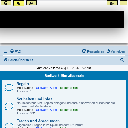
Forum
FAQ
Registrieren
Anmelden
S
Foren-Übersicht
u
Aktuelle Zeit: Mo Aug 10, 2026 5:52 am
c
Stellwerk-Sim allgemein
h
Regeln
e
Moderatoren:
Stellwerk-Admin
,
Moderatoren
Themen:
3
Neuheiten und Infos
Neuheiten zur Sim. Topics anlegen und darauf antworten dürfen nur die
Erbauer und Moderatoren!
Moderatoren:
Stellwerk-Admin
,
Moderatoren
Themen:
302
Fragen und Anregungen
Allgemeine Fragen zum Spiel und dem Drumrum.