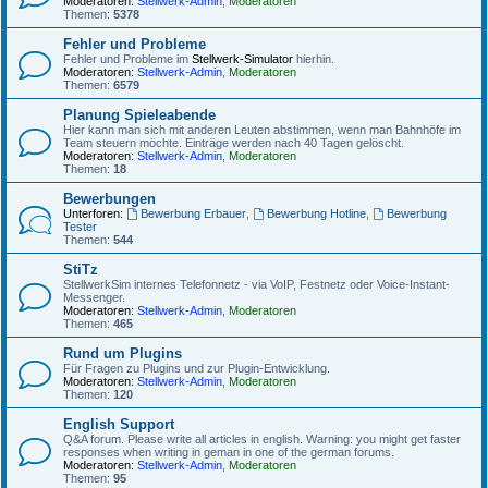
Moderatoren:
Stellwerk-Admin
,
Moderatoren
Themen:
5378
Fehler und Probleme
Fehler und Probleme im
Stellwerk-Simulator
hierhin.
Moderatoren:
Stellwerk-Admin
,
Moderatoren
Themen:
6579
Planung Spieleabende
Hier kann man sich mit anderen Leuten abstimmen, wenn man Bahnhöfe im
Team steuern möchte. Einträge werden nach 40 Tagen gelöscht.
Moderatoren:
Stellwerk-Admin
,
Moderatoren
Themen:
18
Bewerbungen
Unterforen:
Bewerbung Erbauer
,
Bewerbung Hotline
,
Bewerbung
Tester
Themen:
544
StiTz
StellwerkSim internes Telefonnetz - via VoIP, Festnetz oder Voice-Instant-
Messenger.
Moderatoren:
Stellwerk-Admin
,
Moderatoren
Themen:
465
Rund um Plugins
Für Fragen zu Plugins und zur Plugin-Entwicklung.
Moderatoren:
Stellwerk-Admin
,
Moderatoren
Themen:
120
English Support
Q&A forum. Please write all articles in english. Warning: you might get faster
responses when writing in geman in one of the german forums.
Moderatoren:
Stellwerk-Admin
,
Moderatoren
Themen:
95