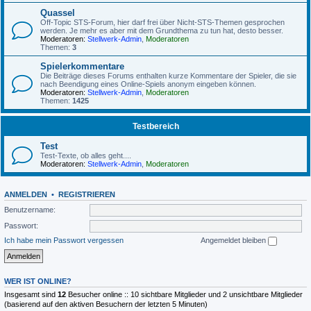
Quassel
Off-Topic STS-Forum, hier darf frei über Nicht-STS-Themen gesprochen
werden. Je mehr es aber mit dem Grundthema zu tun hat, desto besser.
Moderatoren:
Stellwerk-Admin
,
Moderatoren
Themen:
3
Spielerkommentare
Die Beiträge dieses Forums enthalten kurze Kommentare der Spieler, die sie
nach Beendigung eines Online-Spiels anonym eingeben können.
Moderatoren:
Stellwerk-Admin
,
Moderatoren
Themen:
1425
Testbereich
Test
Test-Texte, ob alles geht....
Moderatoren:
Stellwerk-Admin
,
Moderatoren
ANMELDEN
•
REGISTRIEREN
Benutzername:
Passwort:
Ich habe mein Passwort vergessen
Angemeldet bleiben
WER IST ONLINE?
Insgesamt sind
12
Besucher online :: 10 sichtbare Mitglieder und 2 unsichtbare Mitglieder
(basierend auf den aktiven Besuchern der letzten 5 Minuten)