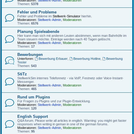
Moderatoren:
Stellwerk-Admin
,
Moderatoren
Themen:
5378
Fehler und Probleme
Fehler und Probleme im
Stellwerk-Simulator
hierhin.
Moderatoren:
Stellwerk-Admin
,
Moderatoren
Themen:
6576
Planung Spieleabende
Hier kann man sich mit anderen Leuten abstimmen, wenn man Bahnhöfe im
Team steuern möchte. Einträge werden nach 40 Tagen gelöscht.
Moderatoren:
Stellwerk-Admin
,
Moderatoren
Themen:
17
Bewerbungen
Unterforen:
Bewerbung Erbauer
,
Bewerbung Hotline
,
Bewerbung
Tester
Themen:
543
StiTz
StellwerkSim internes Telefonnetz - via VoIP, Festnetz oder Voice-Instant-
Messenger.
Moderatoren:
Stellwerk-Admin
,
Moderatoren
Themen:
465
Rund um Plugins
Für Fragen zu Plugins und zur Plugin-Entwicklung.
Moderatoren:
Stellwerk-Admin
,
Moderatoren
Themen:
120
English Support
Q&A forum. Please write all articles in english. Warning: you might get faster
responses when writing in geman in one of the german forums.
Moderatoren:
Stellwerk-Admin
,
Moderatoren
Themen:
95