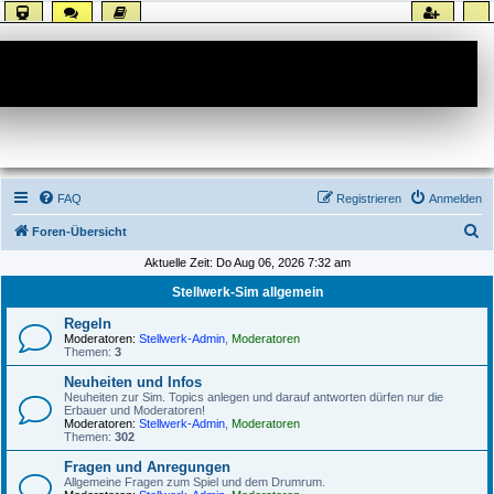
Forum
FAQ
Registrieren
Anmelden
S
Foren-Übersicht
u
Aktuelle Zeit: Do Aug 06, 2026 7:32 am
c
Stellwerk-Sim allgemein
h
Regeln
e
Moderatoren:
Stellwerk-Admin
,
Moderatoren
Themen:
3
Neuheiten und Infos
Neuheiten zur Sim. Topics anlegen und darauf antworten dürfen nur die
Erbauer und Moderatoren!
Moderatoren:
Stellwerk-Admin
,
Moderatoren
Themen:
302
Fragen und Anregungen
Allgemeine Fragen zum Spiel und dem Drumrum.