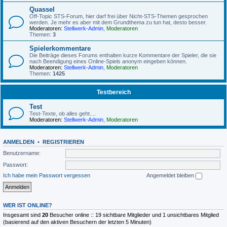
Quassel
Off-Topic STS-Forum, hier darf frei über Nicht-STS-Themen gesprochen
werden. Je mehr es aber mit dem Grundthema zu tun hat, desto besser.
Moderatoren:
Stellwerk-Admin
,
Moderatoren
Themen:
3
Spielerkommentare
Die Beiträge dieses Forums enthalten kurze Kommentare der Spieler, die sie
nach Beendigung eines Online-Spiels anonym eingeben können.
Moderatoren:
Stellwerk-Admin
,
Moderatoren
Themen:
1425
Testbereich
Test
Test-Texte, ob alles geht....
Moderatoren:
Stellwerk-Admin
,
Moderatoren
ANMELDEN
•
REGISTRIEREN
Benutzername:
Passwort:
Ich habe mein Passwort vergessen
Angemeldet bleiben
WER IST ONLINE?
Insgesamt sind
20
Besucher online :: 19 sichtbare Mitglieder und 1 unsichtbares Mitglied
(basierend auf den aktiven Besuchern der letzten 5 Minuten)