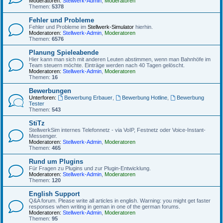
Moderatoren:
Stellwerk-Admin
,
Moderatoren
Themen:
5378
Fehler und Probleme
Fehler und Probleme im
Stellwerk-Simulator
hierhin.
Moderatoren:
Stellwerk-Admin
,
Moderatoren
Themen:
6576
Planung Spieleabende
Hier kann man sich mit anderen Leuten abstimmen, wenn man Bahnhöfe im
Team steuern möchte. Einträge werden nach 40 Tagen gelöscht.
Moderatoren:
Stellwerk-Admin
,
Moderatoren
Themen:
16
Bewerbungen
Unterforen:
Bewerbung Erbauer
,
Bewerbung Hotline
,
Bewerbung
Tester
Themen:
543
StiTz
StellwerkSim internes Telefonnetz - via VoIP, Festnetz oder Voice-Instant-
Messenger.
Moderatoren:
Stellwerk-Admin
,
Moderatoren
Themen:
465
Rund um Plugins
Für Fragen zu Plugins und zur Plugin-Entwicklung.
Moderatoren:
Stellwerk-Admin
,
Moderatoren
Themen:
120
English Support
Q&A forum. Please write all articles in english. Warning: you might get faster
responses when writing in geman in one of the german forums.
Moderatoren:
Stellwerk-Admin
,
Moderatoren
Themen:
95