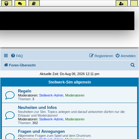
Forum
FAQ
Registrieren
Anmelden
S
Foren-Übersicht
u
Aktuelle Zeit: Do Aug 06, 2026 12:11 pm
c
Stellwerk-Sim allgemein
h
Regeln
e
Moderatoren:
Stellwerk-Admin
,
Moderatoren
Themen:
3
Neuheiten und Infos
Neuheiten zur Sim. Topics anlegen und darauf antworten dürfen nur die
Erbauer und Moderatoren!
Moderatoren:
Stellwerk-Admin
,
Moderatoren
Themen:
302
Fragen und Anregungen
Allgemeine Fragen zum Spiel und dem Drumrum.