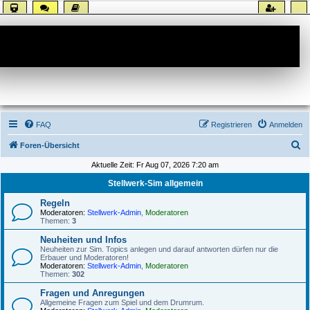
Forum
FAQ
Registrieren
Anmelden
S
Foren-Übersicht
u
Aktuelle Zeit: Fr Aug 07, 2026 7:20 am
c
Stellwerk-Sim allgemein
h
Regeln
e
Moderatoren:
Stellwerk-Admin
,
Moderatoren
Themen:
3
Neuheiten und Infos
Neuheiten zur Sim. Topics anlegen und darauf antworten dürfen nur die
Erbauer und Moderatoren!
Moderatoren:
Stellwerk-Admin
,
Moderatoren
Themen:
302
Fragen und Anregungen
Allgemeine Fragen zum Spiel und dem Drumrum.