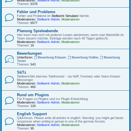
Moderatoren:
Stellwerk-Admin
,
Moderatoren
Themen:
5378
Fehler und Probleme
Fehler und Probleme im
Stellwerk-Simulator
hierhin.
Moderatoren:
Stellwerk-Admin
,
Moderatoren
Themen:
6577
Planung Spieleabende
Hier kann man sich mit anderen Leuten abstimmen, wenn man Bahnhöfe im
Team steuern möchte. Einträge werden nach 40 Tagen gelöscht.
Moderatoren:
Stellwerk-Admin
,
Moderatoren
Themen:
16
Bewerbungen
Unterforen:
Bewerbung Erbauer
,
Bewerbung Hotline
,
Bewerbung
Tester
Themen:
543
StiTz
StellwerkSim internes Telefonnetz - via VoIP, Festnetz oder Voice-Instant-
Messenger.
Moderatoren:
Stellwerk-Admin
,
Moderatoren
Themen:
465
Rund um Plugins
Für Fragen zu Plugins und zur Plugin-Entwicklung.
Moderatoren:
Stellwerk-Admin
,
Moderatoren
Themen:
120
English Support
Q&A forum. Please write all articles in english. Warning: you might get faster
responses when writing in geman in one of the german forums.
Moderatoren:
Stellwerk-Admin
,
Moderatoren
Themen:
95