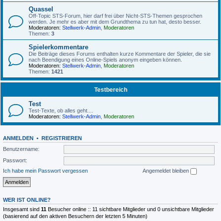
Quassel
Off-Topic STS-Forum, hier darf frei über Nicht-STS-Themen gesprochen
werden. Je mehr es aber mit dem Grundthema zu tun hat, desto besser.
Moderatoren:
Stellwerk-Admin
,
Moderatoren
Themen:
3
Spielerkommentare
Die Beiträge dieses Forums enthalten kurze Kommentare der Spieler, die sie
nach Beendigung eines Online-Spiels anonym eingeben können.
Moderatoren:
Stellwerk-Admin
,
Moderatoren
Themen:
1421
Testbereich
Test
Test-Texte, ob alles geht....
Moderatoren:
Stellwerk-Admin
,
Moderatoren
ANMELDEN
•
REGISTRIEREN
Benutzername:
Passwort:
Ich habe mein Passwort vergessen
Angemeldet bleiben
WER IST ONLINE?
Insgesamt sind
11
Besucher online :: 11 sichtbare Mitglieder und 0 unsichtbare Mitglieder
(basierend auf den aktiven Besuchern der letzten 5 Minuten)