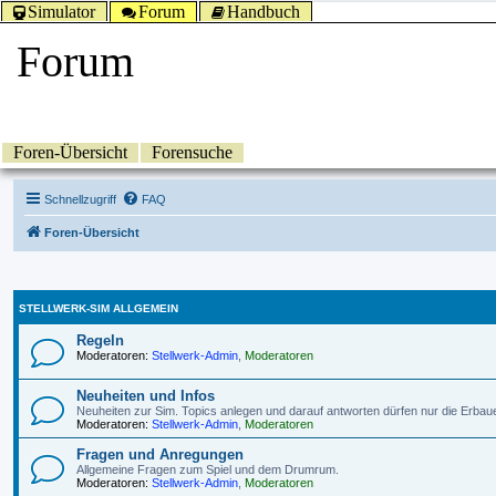
Simulator
Forum
Handbuch
Forum
Foren-Übersicht
Forensuche
Schnellzugriff
FAQ
Foren-Übersicht
STELLWERK-SIM ALLGEMEIN
Regeln
Moderatoren:
Stellwerk-Admin
,
Moderatoren
Neuheiten und Infos
Neuheiten zur Sim. Topics anlegen und darauf antworten dürfen nur die Erbau
Moderatoren:
Stellwerk-Admin
,
Moderatoren
Fragen und Anregungen
Allgemeine Fragen zum Spiel und dem Drumrum.
Moderatoren:
Stellwerk-Admin
,
Moderatoren