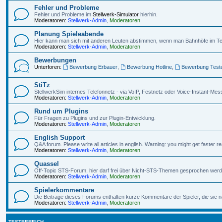
Fehler und Probleme
Fehler und Probleme im
Stellwerk-Simulator
hierhin.
Moderatoren:
Stellwerk-Admin
,
Moderatoren
Planung Spieleabende
Hier kann man sich mit anderen Leuten abstimmen, wenn man Bahnhöfe im Te
Moderatoren:
Stellwerk-Admin
,
Moderatoren
Bewerbungen
Unterforen:
Bewerbung Erbauer
,
Bewerbung Hotline
,
Bewerbung Test
StiTz
StellwerkSim internes Telefonnetz - via VoIP, Festnetz oder Voice-Instant-Mes
Moderatoren:
Stellwerk-Admin
,
Moderatoren
Rund um Plugins
Für Fragen zu Plugins und zur Plugin-Entwicklung.
Moderatoren:
Stellwerk-Admin
,
Moderatoren
English Support
Q&A forum. Please write all articles in english. Warning: you might get faster
Moderatoren:
Stellwerk-Admin
,
Moderatoren
Quassel
Off-Topic STS-Forum, hier darf frei über Nicht-STS-Themen gesprochen werd
Moderatoren:
Stellwerk-Admin
,
Moderatoren
Spielerkommentare
Die Beiträge dieses Forums enthalten kurze Kommentare der Spieler, die sie
Moderatoren:
Stellwerk-Admin
,
Moderatoren
TESTBEREICH