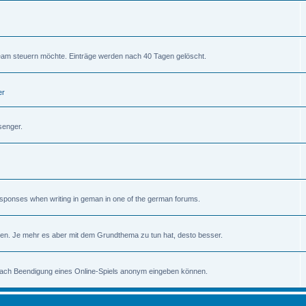
am steuern möchte. Einträge werden nach 40 Tagen gelöscht.
er
senger.
 responses when writing in geman in one of the german forums.
en. Je mehr es aber mit dem Grundthema zu tun hat, desto besser.
 nach Beendigung eines Online-Spiels anonym eingeben können.