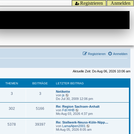
Registrieren
Anmelden
Registrieren
Anmelden
Aktuelle Zeit: Do Aug 06, 2026 10:06 am
THEMEN
BEITRÄGE
LETZTER BEITRAG
Netikette
3
3
N
von
js
e
Do Jul 30, 2009 12:06 pm
u
e
Re: Region Sachsen-Anhalt
302
5166
s
N
von
Fdl HHB
t
e
Mo Aug 03, 2026 4:37 pm
e
u
r
e
Re: Stellwerk-Neuss-Köln-Nipp…
B
5378
39397
s
N
von
LamaAlpen2001
e
t
e
Mi Aug 05, 2026 8:05 am
i
e
u