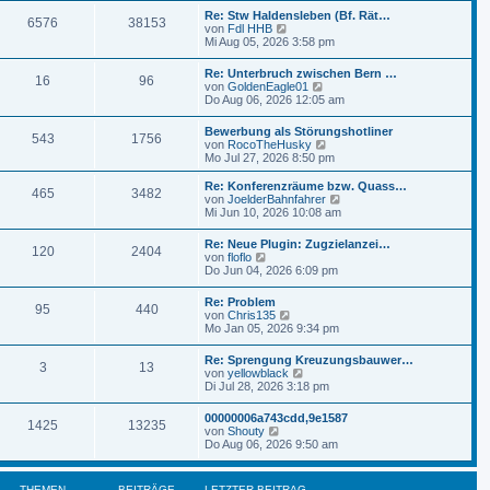
t
r
e
r
Re: Stw Haldensleben (Bf. Rät…
B
6576
38153
s
a
N
von
Fdl HHB
e
t
g
e
Mi Aug 05, 2026 3:58 pm
i
e
u
t
r
e
r
Re: Unterbruch zwischen Bern …
B
16
96
s
a
N
von
GoldenEagle01
e
t
g
e
Do Aug 06, 2026 12:05 am
i
e
u
t
r
e
r
Bewerbung als Störungshotliner
B
543
1756
s
a
N
von
RocoTheHusky
e
t
g
e
Mo Jul 27, 2026 8:50 pm
i
e
u
t
r
e
r
Re: Konferenzräume bzw. Quass…
B
465
3482
s
a
N
von
JoelderBahnfahrer
e
t
g
e
Mi Jun 10, 2026 10:08 am
i
e
u
t
r
e
r
Re: Neue Plugin: Zugzielanzei…
B
120
2404
s
N
a
von
floflo
e
t
e
g
Do Jun 04, 2026 6:09 pm
i
e
u
t
r
e
r
Re: Problem
B
95
440
s
N
a
von
Chris135
e
t
e
g
Mo Jan 05, 2026 9:34 pm
i
e
u
t
r
e
r
Re: Sprengung Kreuzungsbauwer…
B
3
13
s
a
N
von
yellowblack
e
t
g
e
Di Jul 28, 2026 3:18 pm
i
e
u
t
r
e
r
00000006a743cdd,9e1587
B
1425
13235
s
a
N
von
Shouty
e
t
g
e
Do Aug 06, 2026 9:50 am
i
e
u
t
r
e
r
B
s
a
THEMEN
BEITRÄGE
LETZTER BEITRAG
e