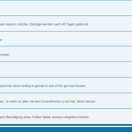
am steuern möchte. Einträge werden nach 40 Tagen gelöscht.
er
senger.
 responses when writing in geman in one of the german forums.
en. Je mehr es aber mit dem Grundthema zu tun hat, desto besser.
 nach Beendigung eines Online-Spiels anonym eingeben können.