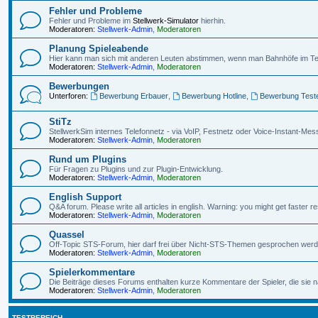
Fehler und Probleme
Fehler und Probleme im
Stellwerk-Simulator
hierhin.
Moderatoren:
Stellwerk-Admin
,
Moderatoren
Planung Spieleabende
Hier kann man sich mit anderen Leuten abstimmen, wenn man Bahnhöfe im Te
Moderatoren:
Stellwerk-Admin
,
Moderatoren
Bewerbungen
Unterforen:
Bewerbung Erbauer
,
Bewerbung Hotline
,
Bewerbung Test
StiTz
StellwerkSim internes Telefonnetz - via VoIP, Festnetz oder Voice-Instant-Mes
Moderatoren:
Stellwerk-Admin
,
Moderatoren
Rund um Plugins
Für Fragen zu Plugins und zur Plugin-Entwicklung.
Moderatoren:
Stellwerk-Admin
,
Moderatoren
English Support
Q&A forum. Please write all articles in english. Warning: you might get faster
Moderatoren:
Stellwerk-Admin
,
Moderatoren
Quassel
Off-Topic STS-Forum, hier darf frei über Nicht-STS-Themen gesprochen werd
Moderatoren:
Stellwerk-Admin
,
Moderatoren
Spielerkommentare
Die Beiträge dieses Forums enthalten kurze Kommentare der Spieler, die sie
Moderatoren:
Stellwerk-Admin
,
Moderatoren
TESTBEREICH