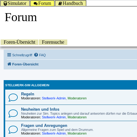
Simulator
Forum
Handbuch
Forum
Foren-Übersicht
Forensuche
Schnellzugriff
FAQ
Foren-Übersicht
STELLWERK-SIM ALLGEMEIN
Regeln
Moderatoren:
Stellwerk-Admin
,
Moderatoren
Neuheiten und Infos
Neuheiten zur Sim. Topics anlegen und darauf antworten dürfen nur die Erbau
Moderatoren:
Stellwerk-Admin
,
Moderatoren
Fragen und Anregungen
Allgemeine Fragen zum Spiel und dem Drumrum.
Moderatoren:
Stellwerk-Admin
,
Moderatoren