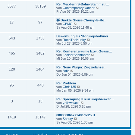
t
r
e
r
Re: Merxferri S-Bahn-Stammstr…
B
6577
38159
s
a
N
von
ContemporaryDancer
e
t
g
e
Fr Aug 07, 2026 10:22 pm
i
e
u
t
r
e
r
🚧 Direkte Gleise Choisy-le-Ro…
B
17
97
s
a
N
von
CEMO
e
t
g
e
Sa Aug 08, 2026 11:48 am
i
e
u
t
r
e
r
Bewerbung als Störungshotliner
B
543
1756
s
a
N
von
RocoTheHusky
e
t
g
e
Mo Jul 27, 2026 8:50 pm
i
e
u
t
r
e
r
Re: Konferenzräume bzw. Quass…
B
465
3482
s
N
a
von
JoelderBahnfahrer
e
t
e
g
Mi Jun 10, 2026 10:08 am
i
e
u
t
r
e
r
Re: Neue Plugin: Zugzielanzei…
B
120
2404
s
N
a
von
floflo
e
t
e
g
Do Jun 04, 2026 6:09 pm
i
e
u
t
r
e
r
Re: Problem
B
95
440
s
N
a
von
Chris135
e
t
e
g
Mo Jan 05, 2026 9:34 pm
i
e
u
t
r
e
r
Re: Sprengung Kreuzungsbauwer…
B
3
13
s
a
N
von
yellowblack
e
t
g
e
Di Jul 28, 2026 3:18 pm
i
e
u
t
r
e
r
00000006a77148a,9e2551
B
1419
13147
s
a
N
von
Shouty
e
t
g
e
Sa Aug 08, 2026 1:35 pm
i
e
u
t
r
e
r
B
s
a
THEMEN
BEITRÄGE
LETZTER BEITRAG
e