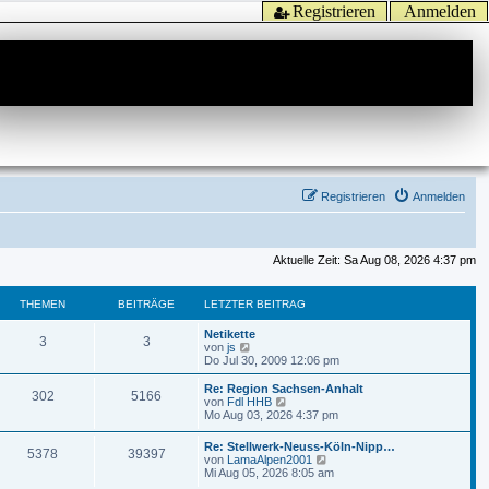
Registrieren
Anmelden
Registrieren
Anmelden
Aktuelle Zeit: Sa Aug 08, 2026 4:37 pm
THEMEN
BEITRÄGE
LETZTER BEITRAG
Netikette
3
3
N
von
js
e
Do Jul 30, 2009 12:06 pm
u
e
Re: Region Sachsen-Anhalt
302
5166
s
N
von
Fdl HHB
t
e
Mo Aug 03, 2026 4:37 pm
e
u
r
e
Re: Stellwerk-Neuss-Köln-Nipp…
B
5378
39397
s
N
von
LamaAlpen2001
e
t
e
Mi Aug 05, 2026 8:05 am
i
e
u