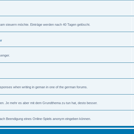
am steuern möchte. Einträge werden nach 40 Tagen gelöscht.
er
senger.
 responses when writing in geman in one of the german forums.
en. Je mehr es aber mit dem Grundthema zu tun hat, desto besser.
 nach Beendigung eines Online-Spiels anonym eingeben können.