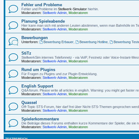
Fehler und Probleme
Fehler und Probleme im
Stellwerk-Simulator
hierhin.
Moderatoren:
Stellwerk-Admin
,
Moderatoren
Planung Spieleabende
Hier kann man sich mit anderen Leuten abstimmen, wenn man Bahnhöfe im Te
Moderatoren:
Stellwerk-Admin
,
Moderatoren
Bewerbungen
Unterforen:
Bewerbung Erbauer
,
Bewerbung Hotline
,
Bewerbung Test
StiTz
StellwerkSim internes Telefonnetz - via VoIP, Festnetz oder Voice-Instant-Mes
Moderatoren:
Stellwerk-Admin
,
Moderatoren
Rund um Plugins
Für Fragen zu Plugins und zur Plugin-Entwicklung.
Moderatoren:
Stellwerk-Admin
,
Moderatoren
English Support
Q&A forum. Please write all articles in english. Warning: you might get faster
Moderatoren:
Stellwerk-Admin
,
Moderatoren
Quassel
Off-Topic STS-Forum, hier darf frei über Nicht-STS-Themen gesprochen werd
Moderatoren:
Stellwerk-Admin
,
Moderatoren
Spielerkommentare
Die Beiträge dieses Forums enthalten kurze Kommentare der Spieler, die sie
Moderatoren:
Stellwerk-Admin
,
Moderatoren
TESTBEREICH