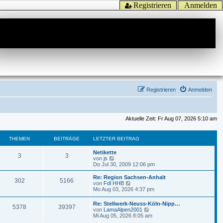
Registrieren
Anmelden
Registrieren
Anmelden
Aktuelle Zeit: Fr Aug 07, 2026 5:10 am
THEMEN
BEITRÄGE
LETZTER BEITRAG
Netikette
3
3
N
von
js
e
Do Jul 30, 2009 12:06 pm
u
e
Re: Region Sachsen-Anhalt
302
5166
s
N
von
Fdl HHB
t
e
Mo Aug 03, 2026 4:37 pm
e
u
r
e
Re: Stellwerk-Neuss-Köln-Nipp…
B
5378
39397
s
N
von
LamaAlpen2001
e
t
e
Mi Aug 05, 2026 8:05 am
i
e
u