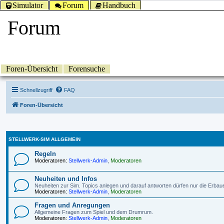
Simulator
Forum
Handbuch
Forum
Foren-Übersicht
Forensuche
Schnellzugriff
FAQ
Foren-Übersicht
STELLWERK-SIM ALLGEMEIN
Regeln
Moderatoren:
Stellwerk-Admin
,
Moderatoren
Neuheiten und Infos
Neuheiten zur Sim. Topics anlegen und darauf antworten dürfen nur die Erbau
Moderatoren:
Stellwerk-Admin
,
Moderatoren
Fragen und Anregungen
Allgemeine Fragen zum Spiel und dem Drumrum.
Moderatoren:
Stellwerk-Admin
,
Moderatoren