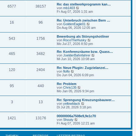
t
r
e
r
Re: das stellwerkprogramm kan…
B
6577
38157
s
a
N
von
mb1403
e
t
g
e
Fr Aug 07, 2026 1:31 am
i
e
u
t
r
e
r
Re: Unterbruch zwischen Bern …
B
16
96
s
a
N
von
GoldenEagle01
e
t
g
e
Do Aug 06, 2026 12:05 am
i
e
u
t
r
e
r
Bewerbung als Störungshotliner
B
543
1756
s
a
N
von
RocoTheHusky
e
t
g
e
Mo Jul 27, 2026 8:50 pm
i
e
u
t
r
e
r
Re: Konferenzräume bzw. Quass…
B
465
3482
s
a
N
von
JoelderBahnfahrer
e
t
g
e
Mi Jun 10, 2026 10:08 am
i
e
u
t
r
e
r
Re: Neue Plugin: Zugzielanzei…
B
120
2404
s
N
a
von
floflo
e
t
e
g
Do Jun 04, 2026 6:09 pm
i
e
u
t
r
e
r
Re: Problem
B
95
440
s
N
a
von
Chris135
e
t
e
g
Mo Jan 05, 2026 9:34 pm
i
e
u
t
r
e
r
Re: Sprengung Kreuzungsbauwer…
B
3
13
s
a
N
von
yellowblack
e
t
g
e
Di Jul 28, 2026 3:18 pm
i
e
u
t
r
e
r
00000006a7508e9,9e1c70
B
1421
13176
s
a
N
von
Shouty
e
t
g
e
Fr Aug 07, 2026 12:21 am
i
e
u
t
r
e
r
B
s
a
THEMEN
BEITRÄGE
LETZTER BEITRAG
e