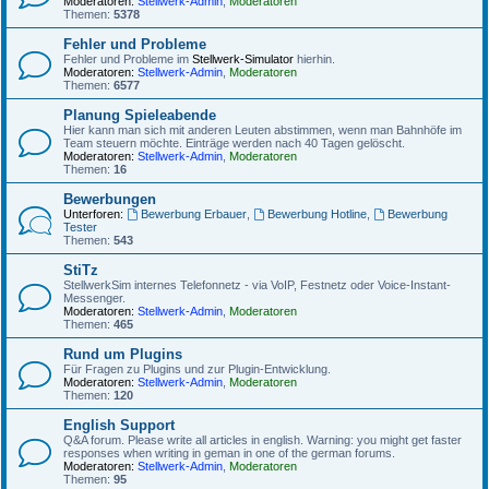
Moderatoren:
Stellwerk-Admin
,
Moderatoren
Themen:
5378
Fehler und Probleme
Fehler und Probleme im
Stellwerk-Simulator
hierhin.
Moderatoren:
Stellwerk-Admin
,
Moderatoren
Themen:
6577
Planung Spieleabende
Hier kann man sich mit anderen Leuten abstimmen, wenn man Bahnhöfe im
Team steuern möchte. Einträge werden nach 40 Tagen gelöscht.
Moderatoren:
Stellwerk-Admin
,
Moderatoren
Themen:
16
Bewerbungen
Unterforen:
Bewerbung Erbauer
,
Bewerbung Hotline
,
Bewerbung
Tester
Themen:
543
StiTz
StellwerkSim internes Telefonnetz - via VoIP, Festnetz oder Voice-Instant-
Messenger.
Moderatoren:
Stellwerk-Admin
,
Moderatoren
Themen:
465
Rund um Plugins
Für Fragen zu Plugins und zur Plugin-Entwicklung.
Moderatoren:
Stellwerk-Admin
,
Moderatoren
Themen:
120
English Support
Q&A forum. Please write all articles in english. Warning: you might get faster
responses when writing in geman in one of the german forums.
Moderatoren:
Stellwerk-Admin
,
Moderatoren
Themen:
95