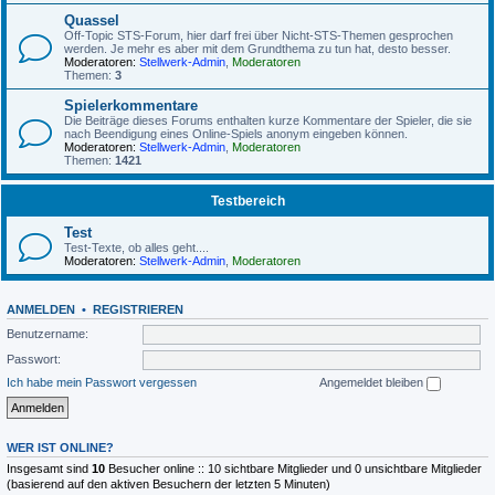
Quassel
Off-Topic STS-Forum, hier darf frei über Nicht-STS-Themen gesprochen
werden. Je mehr es aber mit dem Grundthema zu tun hat, desto besser.
Moderatoren:
Stellwerk-Admin
,
Moderatoren
Themen:
3
Spielerkommentare
Die Beiträge dieses Forums enthalten kurze Kommentare der Spieler, die sie
nach Beendigung eines Online-Spiels anonym eingeben können.
Moderatoren:
Stellwerk-Admin
,
Moderatoren
Themen:
1421
Testbereich
Test
Test-Texte, ob alles geht....
Moderatoren:
Stellwerk-Admin
,
Moderatoren
ANMELDEN
•
REGISTRIEREN
Benutzername:
Passwort:
Ich habe mein Passwort vergessen
Angemeldet bleiben
WER IST ONLINE?
Insgesamt sind
10
Besucher online :: 10 sichtbare Mitglieder und 0 unsichtbare Mitglieder
(basierend auf den aktiven Besuchern der letzten 5 Minuten)