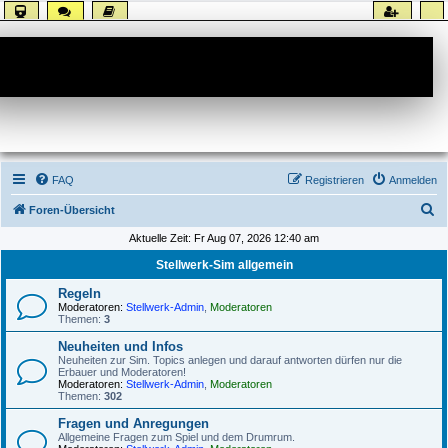
Forum
FAQ
Registrieren
Anmelden
S
Foren-Übersicht
u
Aktuelle Zeit: Fr Aug 07, 2026 12:40 am
c
Stellwerk-Sim allgemein
h
Regeln
e
Moderatoren:
Stellwerk-Admin
,
Moderatoren
Themen:
3
Neuheiten und Infos
Neuheiten zur Sim. Topics anlegen und darauf antworten dürfen nur die
Erbauer und Moderatoren!
Moderatoren:
Stellwerk-Admin
,
Moderatoren
Themen:
302
Fragen und Anregungen
Allgemeine Fragen zum Spiel und dem Drumrum.