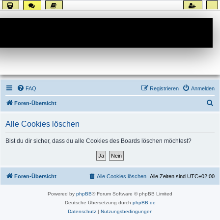
Forum
FAQ
Registrieren
Anmelden
S
Foren-Übersicht
u
Alle Cookies löschen
c
h
Bist du dir sicher, dass du alle Cookies des Boards löschen möchtest?
e
Foren-Übersicht
Alle Cookies löschen
Alle Zeiten sind
UTC+02:00
Powered by
phpBB
® Forum Software © phpBB Limited
Deutsche Übersetzung durch
phpBB.de
Datenschutz
|
Nutzungsbedingungen