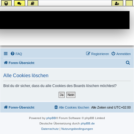
Forum
FAQ
Registrieren
Anmelden
S
Foren-Übersicht
u
Alle Cookies löschen
c
h
Bist du dir sicher, dass du alle Cookies des Boards löschen möchtest?
e
Foren-Übersicht
Alle Cookies löschen
Alle Zeiten sind
UTC+02:00
Powered by
phpBB
® Forum Software © phpBB Limited
Deutsche Übersetzung durch
phpBB.de
Datenschutz
|
Nutzungsbedingungen