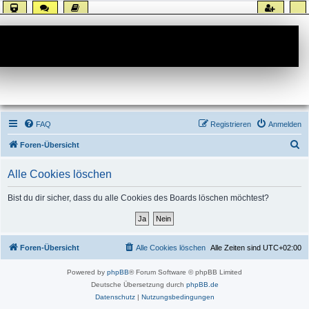
Forum
FAQ
Registrieren
Anmelden
S
Foren-Übersicht
u
Alle Cookies löschen
c
h
Bist du dir sicher, dass du alle Cookies des Boards löschen möchtest?
e
Foren-Übersicht
Alle Cookies löschen
Alle Zeiten sind
UTC+02:00
Powered by
phpBB
® Forum Software © phpBB Limited
Deutsche Übersetzung durch
phpBB.de
Datenschutz
|
Nutzungsbedingungen