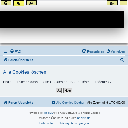
Forum
FAQ
Registrieren
Anmelden
S
Foren-Übersicht
u
Alle Cookies löschen
c
h
Bist du dir sicher, dass du alle Cookies des Boards löschen möchtest?
e
Foren-Übersicht
Alle Cookies löschen
Alle Zeiten sind
UTC+02:00
Powered by
phpBB
® Forum Software © phpBB Limited
Deutsche Übersetzung durch
phpBB.de
Datenschutz
|
Nutzungsbedingungen