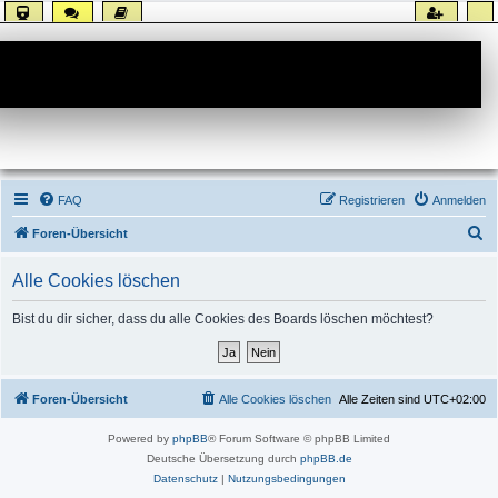
Forum
FAQ
Registrieren
Anmelden
S
Foren-Übersicht
u
Alle Cookies löschen
c
h
Bist du dir sicher, dass du alle Cookies des Boards löschen möchtest?
e
Foren-Übersicht
Alle Cookies löschen
Alle Zeiten sind
UTC+02:00
Powered by
phpBB
® Forum Software © phpBB Limited
Deutsche Übersetzung durch
phpBB.de
Datenschutz
|
Nutzungsbedingungen