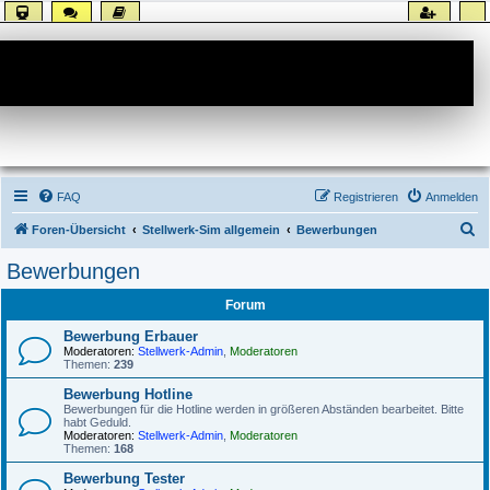
Forum
FAQ
Registrieren
Anmelden
S
Foren-Übersicht
Stellwerk-Sim allgemein
Bewerbungen
u
Bewerbungen
c
Forum
h
e
Bewerbung Erbauer
Moderatoren:
Stellwerk-Admin
,
Moderatoren
Themen:
239
Bewerbung Hotline
Bewerbungen für die Hotline werden in größeren Abständen bearbeitet. Bitte
habt Geduld.
Moderatoren:
Stellwerk-Admin
,
Moderatoren
Themen:
168
Bewerbung Tester