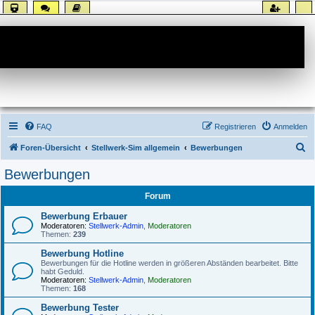
Forum
FAQ
Registrieren
Anmelden
S
Foren-Übersicht
Stellwerk-Sim allgemein
Bewerbungen
u
Bewerbungen
c
Forum
h
e
Bewerbung Erbauer
Moderatoren:
Stellwerk-Admin
,
Moderatoren
Themen:
239
Bewerbung Hotline
Bewerbungen für die Hotline werden in größeren Abständen bearbeitet. Bitte
habt Geduld.
Moderatoren:
Stellwerk-Admin
,
Moderatoren
Themen:
168
Bewerbung Tester