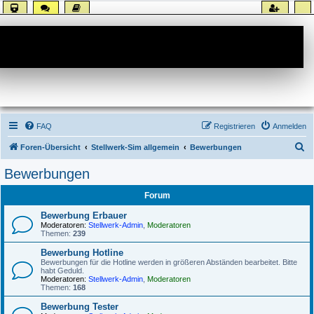
Forum
FAQ
Registrieren
Anmelden
S
Foren-Übersicht
Stellwerk-Sim allgemein
Bewerbungen
u
Bewerbungen
c
Forum
h
e
Bewerbung Erbauer
Moderatoren:
Stellwerk-Admin
,
Moderatoren
Themen:
239
Bewerbung Hotline
Bewerbungen für die Hotline werden in größeren Abständen bearbeitet. Bitte
habt Geduld.
Moderatoren:
Stellwerk-Admin
,
Moderatoren
Themen:
168
Bewerbung Tester