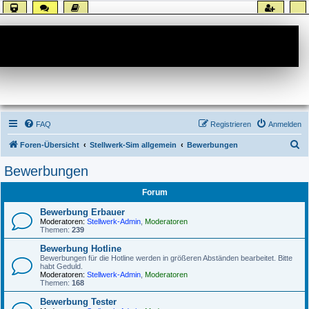
Forum
FAQ
Registrieren
Anmelden
S
Foren-Übersicht
Stellwerk-Sim allgemein
Bewerbungen
u
Bewerbungen
c
Forum
h
e
Bewerbung Erbauer
Moderatoren:
Stellwerk-Admin
,
Moderatoren
Themen:
239
Bewerbung Hotline
Bewerbungen für die Hotline werden in größeren Abständen bearbeitet. Bitte
habt Geduld.
Moderatoren:
Stellwerk-Admin
,
Moderatoren
Themen:
168
Bewerbung Tester