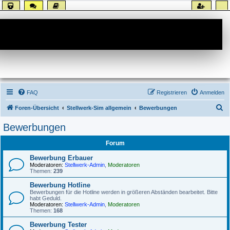
Forum
FAQ
Registrieren
Anmelden
S
Foren-Übersicht
Stellwerk-Sim allgemein
Bewerbungen
u
Bewerbungen
c
Forum
h
e
Bewerbung Erbauer
Moderatoren:
Stellwerk-Admin
,
Moderatoren
Themen:
239
Bewerbung Hotline
Bewerbungen für die Hotline werden in größeren Abständen bearbeitet. Bitte
habt Geduld.
Moderatoren:
Stellwerk-Admin
,
Moderatoren
Themen:
168
Bewerbung Tester