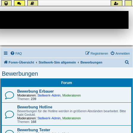
Forum
FAQ
Registrieren
Anmelden
S
Foren-Übersicht
Stellwerk-Sim allgemein
Bewerbungen
u
Bewerbungen
c
Forum
h
e
Bewerbung Erbauer
Moderatoren:
Stellwerk-Admin
,
Moderatoren
Themen:
239
Bewerbung Hotline
Bewerbungen für die Hotline werden in größeren Abständen bearbeitet. Bitte
habt Geduld.
Moderatoren:
Stellwerk-Admin
,
Moderatoren
Themen:
168
Bewerbung Tester