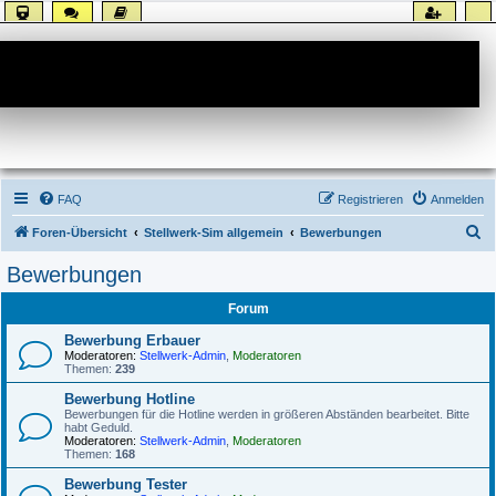
Forum
FAQ
Registrieren
Anmelden
S
Foren-Übersicht
Stellwerk-Sim allgemein
Bewerbungen
u
Bewerbungen
c
Forum
h
e
Bewerbung Erbauer
Moderatoren:
Stellwerk-Admin
,
Moderatoren
Themen:
239
Bewerbung Hotline
Bewerbungen für die Hotline werden in größeren Abständen bearbeitet. Bitte
habt Geduld.
Moderatoren:
Stellwerk-Admin
,
Moderatoren
Themen:
168
Bewerbung Tester