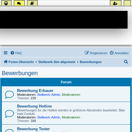
Forum
FAQ
Registrieren
Anmelden
S
Foren-Übersicht
Stellwerk-Sim allgemein
Bewerbungen
u
Bewerbungen
c
Forum
h
e
Bewerbung Erbauer
Moderatoren:
Stellwerk-Admin
,
Moderatoren
Themen:
239
Bewerbung Hotline
Bewerbungen für die Hotline werden in größeren Abständen bearbeitet. Bitte
habt Geduld.
Moderatoren:
Stellwerk-Admin
,
Moderatoren
Themen:
168
Bewerbung Tester