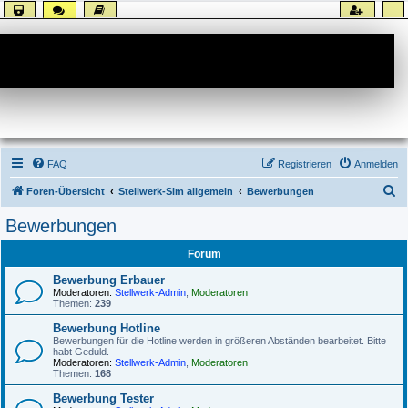
Forum
FAQ
Registrieren
Anmelden
S
Foren-Übersicht
Stellwerk-Sim allgemein
Bewerbungen
u
Bewerbungen
c
Forum
h
e
Bewerbung Erbauer
Moderatoren:
Stellwerk-Admin
,
Moderatoren
Themen:
239
Bewerbung Hotline
Bewerbungen für die Hotline werden in größeren Abständen bearbeitet. Bitte
habt Geduld.
Moderatoren:
Stellwerk-Admin
,
Moderatoren
Themen:
168
Bewerbung Tester