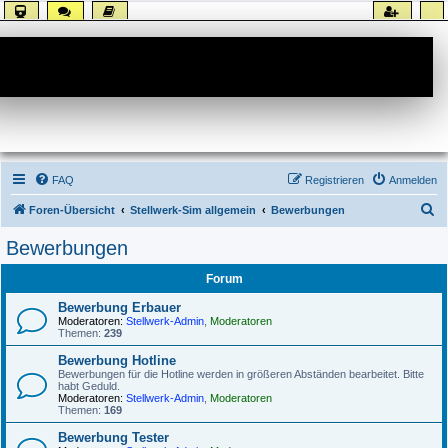
Forum
FAQ
Registrieren
Anmelden
S
Foren-Übersicht
Stellwerk-Sim allgemein
Bewerbungen
u
Bewerbungen
c
Forum
h
e
Bewerbung Erbauer
Moderatoren:
Stellwerk-Admin
,
Moderatoren
Themen:
239
Bewerbung Hotline
Bewerbungen für die Hotline werden in größeren Abständen bearbeitet. Bitte
habt Geduld.
Moderatoren:
Stellwerk-Admin
,
Moderatoren
Themen:
169
Bewerbung Tester