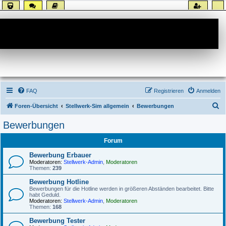
Forum
FAQ
Registrieren
Anmelden
S
Foren-Übersicht
Stellwerk-Sim allgemein
Bewerbungen
u
Bewerbungen
c
Forum
h
e
Bewerbung Erbauer
Moderatoren:
Stellwerk-Admin
,
Moderatoren
Themen:
239
Bewerbung Hotline
Bewerbungen für die Hotline werden in größeren Abständen bearbeitet. Bitte
habt Geduld.
Moderatoren:
Stellwerk-Admin
,
Moderatoren
Themen:
168
Bewerbung Tester