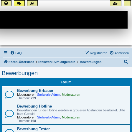
Forum
FAQ
Registrieren
Anmelden
S
Foren-Übersicht
Stellwerk-Sim allgemein
Bewerbungen
u
Bewerbungen
c
Forum
h
e
Bewerbung Erbauer
Moderatoren:
Stellwerk-Admin
,
Moderatoren
Themen:
239
Bewerbung Hotline
Bewerbungen für die Hotline werden in größeren Abständen bearbeitet. Bitte
habt Geduld.
Moderatoren:
Stellwerk-Admin
,
Moderatoren
Themen:
168
Bewerbung Tester