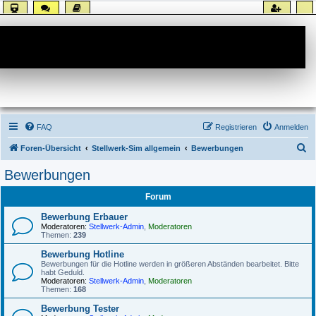
Forum
FAQ
Registrieren
Anmelden
S
Foren-Übersicht
Stellwerk-Sim allgemein
Bewerbungen
u
Bewerbungen
c
Forum
h
e
Bewerbung Erbauer
Moderatoren:
Stellwerk-Admin
,
Moderatoren
Themen:
239
Bewerbung Hotline
Bewerbungen für die Hotline werden in größeren Abständen bearbeitet. Bitte
habt Geduld.
Moderatoren:
Stellwerk-Admin
,
Moderatoren
Themen:
168
Bewerbung Tester