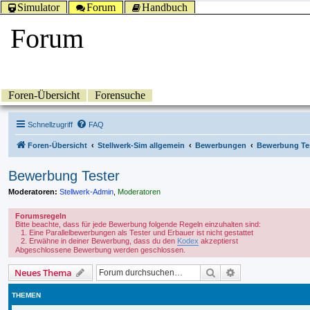
Simulator
Forum
Handbuch
Forum
Foren-Übersicht
Forensuche
Schnellzugriff
FAQ
Foren-Übersicht
Stellwerk-Sim allgemein
Bewerbungen
Bewerbung Te
Bewerbung Tester
Moderatoren:
Stellwerk-Admin
,
Moderatoren
Forumsregeln
Bitte beachte, dass für jede Bewerbung folgende Regeln einzuhalten sind:
Eine Parallelbewerbungen als Tester und Erbauer ist nicht gestattet
Erwähne in deiner Bewerbung, dass du den
Kodex
akzeptierst
Abgeschlossene Bewerbung werden geschlossen.
Suche
Erweiterte Suche
Neues Thema
THEMEN