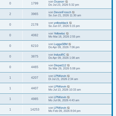
von
Osanorr
0
1799
Do Jul 23, 2026 5:32 pm
von
DevonFrosch
2
3965
So Jun 21, 2026 11:30 am
von
yellowblack
0
2178
So Jun 07, 2026 5:15 pm
von
Yellowluc
0
4082
Mo Mai 18, 2026 2:55 pm
von
LuggaSBM
0
6210
Do Apr 09, 2026 7:06 pm
von
IndusiRC
0
3875
Do Apr 09, 2026 1:08 am
von
Dispat112
0
4465
So Mär 29, 2026 5:08 pm
von
LPNKevin
1
4207
Di Jul 21, 2026 2:34 am
von
LPNKevin
1
4407
Mo Jul 13, 2026 10:33 am
von
LPNKevin
1
4985
Mo Jul 06, 2026 4:43 am
von
LPNKevin
1
14253
Mo Feb 09, 2026 8:04 pm