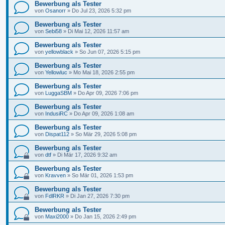
Bewerbung als Tester
von
Osanorr
»
Do Jul 23, 2026 5:32 pm
Bewerbung als Tester
von
Sebi58
»
Di Mai 12, 2026 11:57 am
Bewerbung als Tester
von
yellowblack
»
So Jun 07, 2026 5:15 pm
Bewerbung als Tester
von
Yellowluc
»
Mo Mai 18, 2026 2:55 pm
Bewerbung als Tester
von
LuggaSBM
»
Do Apr 09, 2026 7:06 pm
Bewerbung als Tester
von
IndusiRC
»
Do Apr 09, 2026 1:08 am
Bewerbung als Tester
von
Dispat112
»
So Mär 29, 2026 5:08 pm
Bewerbung als Tester
von
dtf
»
Di Mär 17, 2026 9:32 am
Bewerbung als Tester
von
Kravven
»
So Mär 01, 2026 1:53 pm
Bewerbung als Tester
von
FdlRKR
»
Di Jan 27, 2026 7:30 pm
Bewerbung als Tester
von
Maxi2000
»
Do Jan 15, 2026 2:49 pm